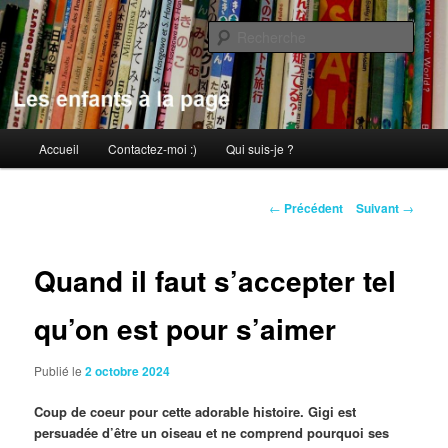
Aller
au
Rech
contenu
principal
Les enfants à la page
Menu
Accueil
Contactez-moi :)
Qui suis-je ?
principal
Navigation
←
Précédent
Suivant
→
des
articles
Quand il faut s’accepter tel
qu’on est pour s’aimer
Publié le
2 octobre 2024
Coup de coeur pour cette adorable histoire. Gigi est
persuadée d’être un oiseau et ne comprend pourquoi ses