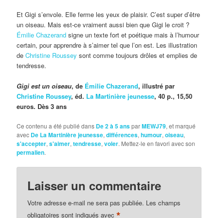
Et Gigi s’envole. Elle ferme les yeux de plaisir. C’est super d’être
un oiseau. Mais est-ce vraiment aussi bien que Gigi le croit ?
Émilie Chazerand
signe un texte fort et poétique mais à l’humour
certain, pour apprendre à s’aimer tel que l’on est. Les illustration
de
Christine Roussey
sont comme toujours drôles et emplies de
tendresse.
Gigi est un oiseau
, de
Émilie Chazerand
, illustré par
Christine Roussey
, éd.
La Martinière jeunesse
, 40 p., 15,50
euros. Dès 3 ans
Ce contenu a été publié dans
De 2 à 5 ans
par
MEWJ79
, et marqué
avec
De La Martinière jeunesse
,
différences
,
humour
,
oiseau
,
s'accepter
,
s'aimer
,
tendresse
,
voler
. Mettez-le en favori avec son
permalien
.
Laisser un commentaire
Votre adresse e-mail ne sera pas publiée.
Les champs
*
obligatoires sont indiqués avec