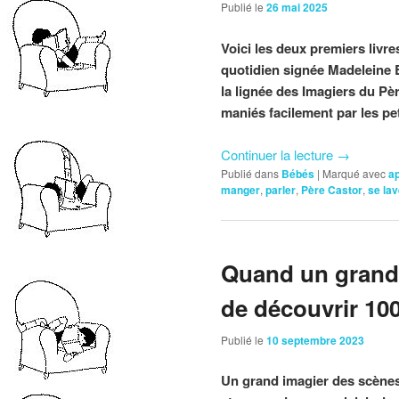
Publié le
26 mai 2025
Voici les deux premiers livre
quotidien signée Madeleine B
la lignée des Imagiers du Pèr
maniés facilement par les pet
Continuer la lecture
→
Publié dans
Bébés
|
Marqué avec
a
manger
,
parler
,
Père Castor
,
se lav
Quand un grand 
de découvrir 10
Publié le
10 septembre 2023
Un grand imagier des scènes 