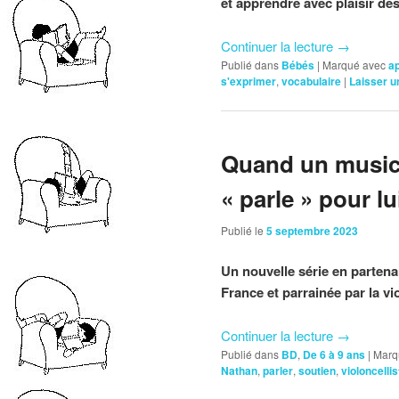
et apprendre avec plaisir de
Continuer la lecture
→
Publié dans
Bébés
|
Marqué avec
a
s'exprimer
,
vocabulaire
|
Laisser 
Quand un musici
« parle » pour lu
Publié le
5 septembre 2023
Un nouvelle série en partena
France et parrainée par la v
Continuer la lecture
→
Publié dans
BD
,
De 6 à 9 ans
|
Marq
Nathan
,
parler
,
soutien
,
violoncellis