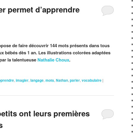
er permet d’apprendre
opose de faire découvrir 144 mots présents dans tous
x bébés dès 1 an. Les illustrations colorées adaptées
 par la talentueuse
Nathalie Choux
.
pprendre
,
imagier
,
langage
,
mots
,
Nathan
,
parler
,
vocabulaire
|
etits ont leurs premières
s