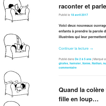
raconter et parle
Publié le
18 avril 2017
Voici deux nouveaux ouvrages
enfants à prendre la parole d
illustrées qui leur permetten
Continuer la lecture
→
Publié dans
De 2 à 5 ans
|
Marqué a
girafes
,
hamster
,
lionne
,
Nathan
,
nu
commentaire
Quand la colère
fille en loup…