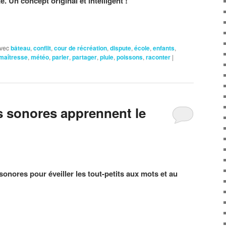
. Un concept original et intelligent !
vec
bâteau
,
conflit
,
cour de récréation
,
dispute
,
école
,
enfants
,
maîtresse
,
météo
,
parler
,
partager
,
pluie
,
poissons
,
raconter
|
s sonores apprennent le
 sonores pour éveiller les tout-petits aux mots et au