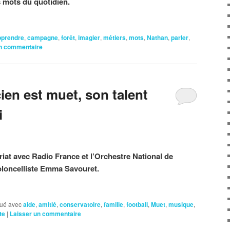
s mots du quotidien.
pprendre
,
campagne
,
forêt
,
imagier
,
métiers
,
mots
,
Nathan
,
parler
,
un commentaire
en est muet, son talent
i
riat avec Radio France et l’Orchestre National de
ioloncelliste Emma Savouret.
ué avec
aide
,
amitié
,
conservatoire
,
famille
,
football
,
Muet
,
musique
,
te
|
Laisser un commentaire