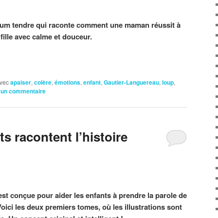
lbum tendre qui raconte comment une maman réussit à
fille avec calme et douceur.
vec
apaiser
,
colère
,
émotions
,
enfant
,
Gautier-Languereau
,
loup
,
 un commentaire
s racontent l’histoire
est conçue pour aider les enfants à prendre la parole de
Voici les deux premiers tomes, où les illustrations sont