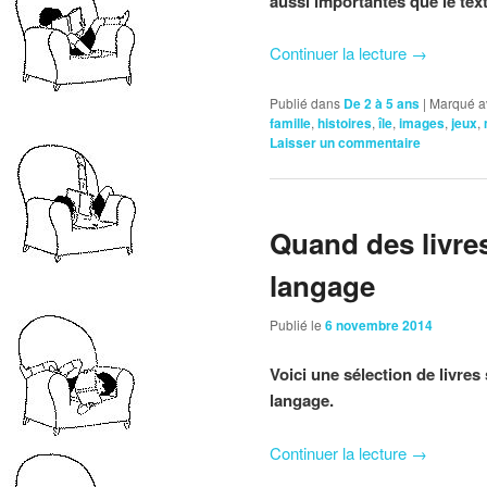
aussi importantes que le texte
Continuer la lecture
→
Publié dans
De 2 à 5 ans
|
Marqué a
famille
,
histoires
,
île
,
images
,
jeux
,
Laisser un commentaire
Quand des livre
langage
Publié le
6 novembre 2014
Voici une sélection de livres
langage.
Continuer la lecture
→