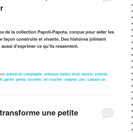
r
 de la collection Papoti-Papota, conçue pour aider les
e façon construite et vivante. Des histoires joliment
t aussi d’exprimer ce qu’ils ressentent.
vec
animal de compagnie
,
animaux
,
ballon
,
bruit
,
dormir
,
enfants
,
it
,
parler
,
petits
,
raconter
,
se coucher
,
soigner
,
zoo
|
Laisser un
 transforme une petite