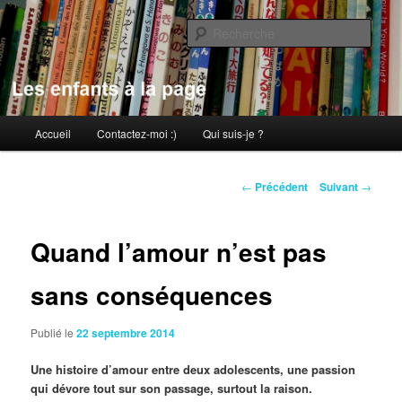
Aller
au
Rech
contenu
principal
Les enfants à la page
Menu
Accueil
Contactez-moi :)
Qui suis-je ?
principal
Navigation
←
Précédent
Suivant
→
des
articles
Quand l’amour n’est pas
sans conséquences
Publié le
22 septembre 2014
Une histoire d’amour entre deux adolescents, une passion
qui dévore tout sur son passage, surtout la raison.