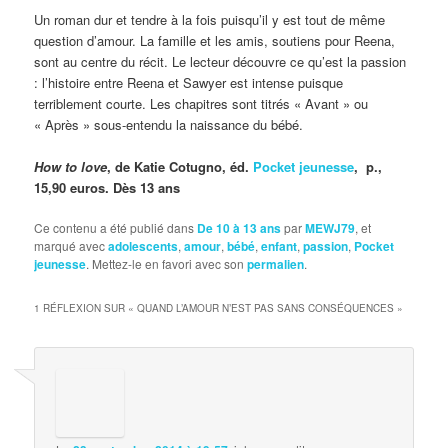
Un roman dur et tendre à la fois puisqu’il y est tout de même
question d’amour. La famille et les amis, soutiens pour Reena,
sont au centre du récit. Le lecteur découvre ce qu’est la passion
: l’histoire entre Reena et Sawyer est intense puisque
terriblement courte. Les chapitres sont titrés « Avant » ou
« Après » sous-entendu la naissance du bébé.
How to love
, de Katie Cotugno, éd.
Pocket jeunesse
, p.,
15,90 euros. Dès 13 ans
Ce contenu a été publié dans
De 10 à 13 ans
par
MEWJ79
, et
marqué avec
adolescents
,
amour
,
bébé
,
enfant
,
passion
,
Pocket
jeunesse
. Mettez-le en favori avec son
permalien
.
1 RÉFLEXION SUR «
QUAND L’AMOUR N’EST PAS SANS CONSÉQUENCES
»