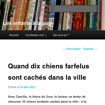
Aller
au
Rech
contenu
principal
Les enfants à la page
Menu
Accueil
Contactez-moi :)
Qui suis-je ?
principal
Navigation
←
Précédent
Suivant
→
des
articles
Quand dix chiens farfelus
sont cachés dans la ville
Publié le
25 juin 2021
Avec Camille, le héros du livre, le lecteur va tenter de
retrouver 10 chiens tordants cachés dans la ville : à la