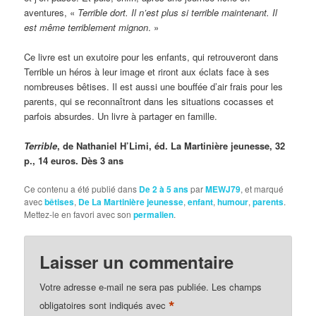
aventures, «
Terrible dort. Il n’est plus si terrible maintenant. Il
est même terriblement mignon
. »
Ce livre est un exutoire pour les enfants, qui retrouveront dans
Terrible un héros à leur image et riront aux éclats face à ses
nombreuses bêtises. Il est aussi une bouffée d’air frais pour les
parents, qui se reconnaîtront dans les situations cocasses et
parfois absurdes. Un livre à partager en famille.
Terrible
, de Nathaniel H’Limi, éd. La Martinière jeunesse, 32
p., 14 euros. Dès 3 ans
Ce contenu a été publié dans
De 2 à 5 ans
par
MEWJ79
, et marqué
avec
bêtises
,
De La Martinière jeunesse
,
enfant
,
humour
,
parents
.
Mettez-le en favori avec son
permalien
.
Laisser un commentaire
Votre adresse e-mail ne sera pas publiée.
Les champs
*
obligatoires sont indiqués avec