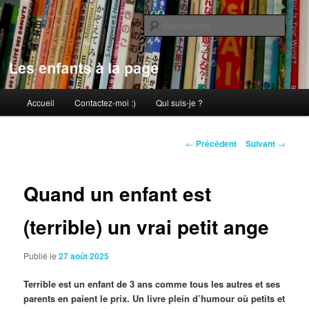
Aller
au
Rech
contenu
principal
Les enfants à la page
Menu
Accueil
Contactez-moi :)
Qui suis-je ?
principal
Navigation
←
Précédent
Suivant
→
des
articles
Quand un enfant est
(terrible) un vrai petit ange
Publié le
27 août 2025
Terrible est un enfant de 3 ans comme tous les autres et ses
parents en paient le prix. Un livre plein d’humour où petits et