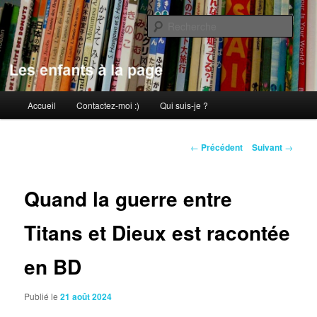
Aller
au
Rech
contenu
principal
Les enfants à la page
Menu
Accueil
Contactez-moi :)
Qui suis-je ?
principal
Navigation
←
Précédent
Suivant
→
des
articles
Quand la guerre entre
Titans et Dieux est racontée
en BD
Publié le
21 août 2024