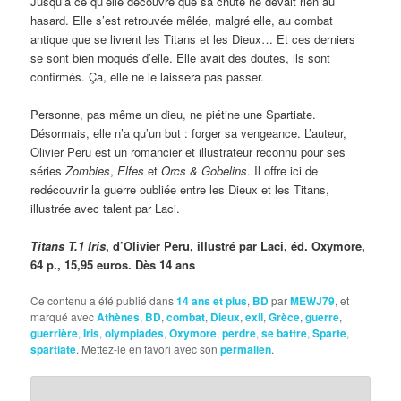
Jusqu’à ce qu’elle découvre que sa chute ne devait rien au
hasard. Elle s’est retrouvée mêlée, malgré elle, au combat
antique que se livrent les Titans et les Dieux… Et ces derniers
se sont bien moqués d’elle. Elle avait des doutes, ils sont
confirmés. Ça, elle ne le laissera pas passer.
Personne, pas même un dieu, ne piétine une Spartiate.
Désormais, elle n’a qu’un but : forger sa vengeance. L’auteur,
Olivier Peru est un romancier et illustrateur reconnu pour ses
séries
Zombies
,
Elfes
et
Orcs & Gobelins
. Il offre ici de
redécouvrir la guerre oubliée entre les Dieux et les Titans,
illustrée avec talent par Laci.
Titans T.1 Iris
, d’Olivier Peru, illustré par Laci, éd. Oxymore,
64 p., 15,95 euros. Dès 14 ans
Ce contenu a été publié dans
14 ans et plus
,
BD
par
MEWJ79
, et
marqué avec
Athènes
,
BD
,
combat
,
Dieux
,
exil
,
Grèce
,
guerre
,
guerrière
,
Iris
,
olympiades
,
Oxymore
,
perdre
,
se battre
,
Sparte
,
spartiate
. Mettez-le en favori avec son
permalien
.