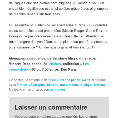
de Pâques que des pierres sont alignées. A Carnac aussi ! Un
ensemble mégalithique est ainsi célèbre grâce à ses alignements
de menhirs répartis sur trois sites.
Où se rendre pour aller voir les spectacles à Paris ? Six grandes
salles sont elles aussi présentées (Moulin Rouge, Grand Rex…).
Pourquoi ne pas prendre un café au Train Bleu en attendant le
train à la gare de Lyon ?Quel est le plus beau pont ? La prison la
plus romanesque ? Un ouvrage original et très instructif !
Monuments de France
, de Sandrine Mirza, illustré par
Vincent Desplanche, éd.
Nathan
, c
ollection «
Les
concentrés
« ,
80 p., 7,50 euros. Dès 9 ans
Ce contenu a été publié dans
De 6 à 9 ans
par
MEWJ79
, et marqué
avec
France
,
géographie
,
histoire
,
monuments
,
musique
,
Nathan
.
Mettez-le en favori avec son
permalien
.
Laisser un commentaire
Votre adresse e-mail ne sera pas publiée.
Les champs