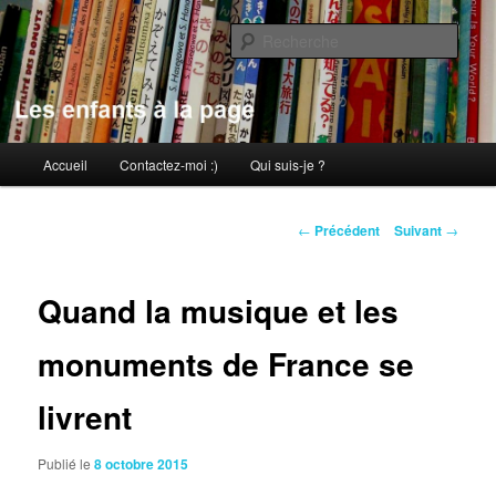
Aller
au
Rech
contenu
principal
Les enfants à la page
Menu
Accueil
Contactez-moi :)
Qui suis-je ?
principal
Navigation
←
Précédent
Suivant
→
des
articles
Quand la musique et les
monuments de France se
livrent
Publié le
8 octobre 2015