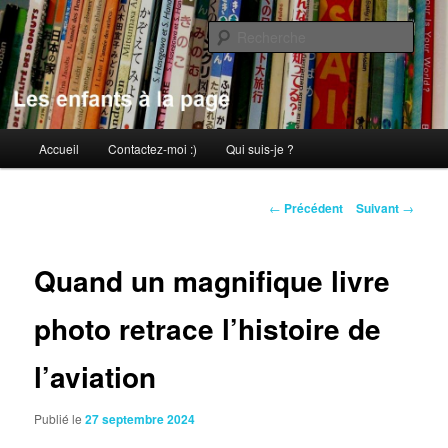
Aller
au
Rech
contenu
principal
Les enfants à la page
Menu
Accueil
Contactez-moi :)
Qui suis-je ?
principal
Navigation
←
Précédent
Suivant
→
des
articles
Quand un magnifique livre
photo retrace l’histoire de
l’aviation
Publié le
27 septembre 2024