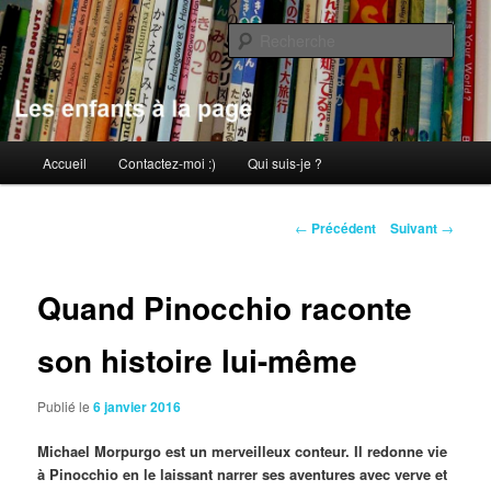
Aller
au
Rech
contenu
principal
Les enfants à la page
Menu
Accueil
Contactez-moi :)
Qui suis-je ?
principal
Navigation
←
Précédent
Suivant
→
des
articles
Quand Pinocchio raconte
son histoire lui-même
Publié le
6 janvier 2016
Michael Morpurgo est un merveilleux conteur. Il redonne vie
à Pinocchio en le laissant narrer ses aventures avec verve et