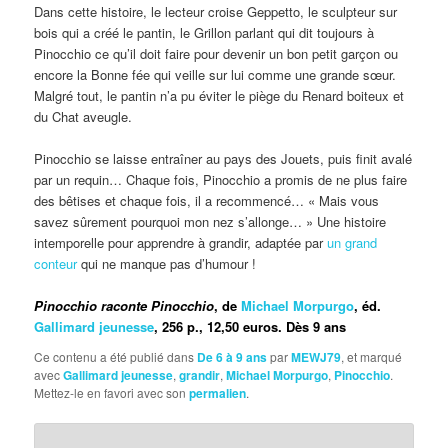
Dans cette histoire, le lecteur croise Geppetto, le sculpteur sur
bois qui a créé le pantin, le Grillon parlant qui dit toujours à
Pinocchio ce qu’il doit faire pour devenir un bon petit garçon ou
encore la Bonne fée qui veille sur lui comme une grande sœur.
Malgré tout, le pantin n’a pu éviter le piège du Renard boiteux et
du Chat aveugle.
Pinocchio se laisse entraîner au pays des Jouets, puis finit avalé
par un requin… Chaque fois, Pinocchio a promis de ne plus faire
des bêtises et chaque fois, il a recommencé… « Mais vous
savez sûrement pourquoi mon nez s’allonge… » Une histoire
intemporelle pour apprendre à grandir, adaptée par
un grand
conteur
qui ne manque pas d’humour !
Pinocchio raconte Pinocchio
, de
Michael Morpurgo
, éd.
Gallimard jeunesse
, 256 p., 12,50 euros. Dès 9 ans
Ce contenu a été publié dans
De 6 à 9 ans
par
MEWJ79
, et marqué
avec
Gallimard jeunesse
,
grandir
,
Michael Morpurgo
,
Pinocchio
.
Mettez-le en favori avec son
permalien
.