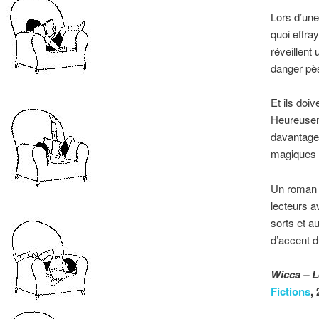
Lors d’une
quoi effra
réveillent
danger pès
Et ils doiv
Heureuseme
davantage
magiques a 
Un roman q
lecteurs a
sorts et a
d’accent d
Wicca – L
Fictions
,