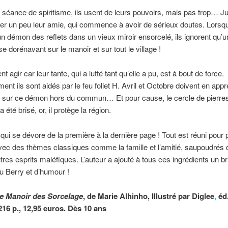
 séance de spiritisme, ils usent de leurs pouvoirs, mais pas trop… J
yer un peu leur amie, qui commence à avoir de sérieux doutes. Lorsqu
 un démon des reflets dans un vieux miroir ensorcelé, ils ignorent qu’un
e dorénavant sur le manoir et sur tout le village !
ent agir car leur tante, qui a lutté tant qu’elle a pu, est à bout de force.
nt ils sont aidés par le feu follet H. Avril et Octobre doivent en app
 sur ce démon hors du commun… Et pour cause, le cercle de pierre
été brisé, or, il protège la région.
ui se dévore de la première à la dernière page ! Tout est réuni pour p
vec des thèmes classiques comme la famille et l’amitié, saupoudrés 
utres esprits maléfiques. L’auteur a ajouté à tous ces ingrédients un br
u Berry et d’humour !
e Manoir des Sorcelage
, de Marie Alhinho
, Illustré par Diglee
,
éd
 216 p., 12,95 euros. Dès 10 ans