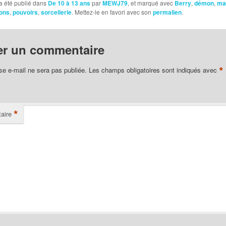
a été publié dans
De 10 à 13 ans
par
MEWJ79
, et marqué avec
Berry
,
démon
,
ma
ions
,
pouvoirs
,
sorcellerie
. Mettez-le en favori avec son
permalien
.
er un commentaire
*
se e-mail ne sera pas publiée.
Les champs obligatoires sont indiqués avec
*
aire