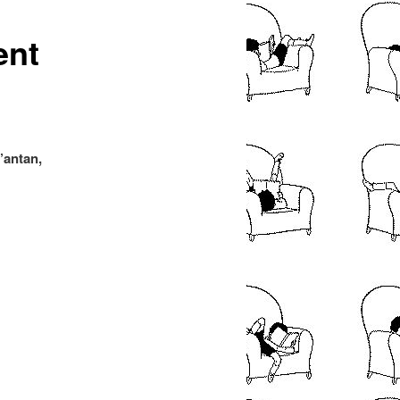
articles
ent
’antan,