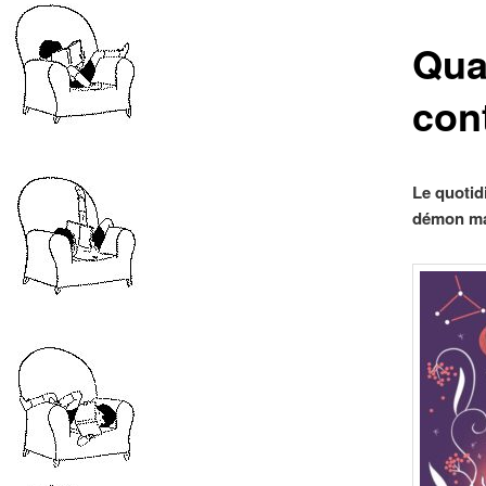
Qua
con
Le quotidi
démon ma