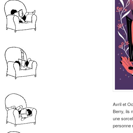
Avril et O
Berry, ils
une sorcel
personne n