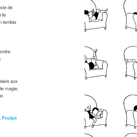
uste de
’ils
 terrible
rendre
s
laire aux
de magie,
in
.
Poulpe