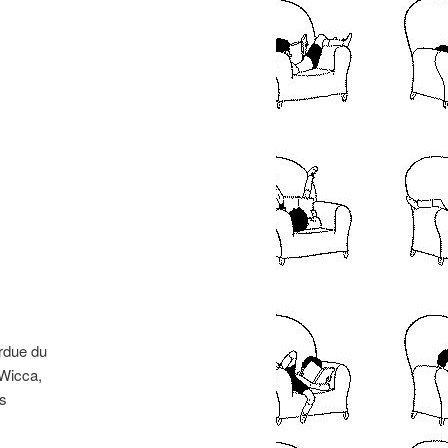
erdue du
 Wicca,
is