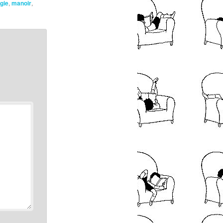
gie
,
manoir
,