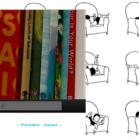
Recherche
Navigation
←
Précédent
Suivant
→
des