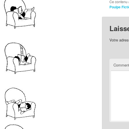
Ce contenu 
Poulpe Fict
Laiss
Votre adres
Comment