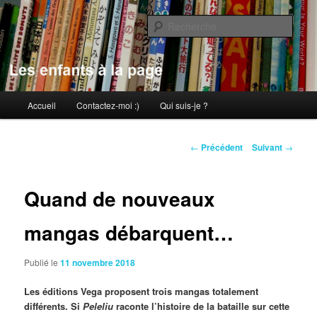
Aller
au
Rech
contenu
principal
Les enfants à la page
Menu
Accueil
Contactez-moi :)
Qui suis-je ?
principal
Navigation
←
Précédent
Suivant
→
des
articles
Quand de nouveaux
mangas débarquent…
Publié le
11 novembre 2018
Les éditions Vega proposent trois mangas totalement
différents. Si
Peleliu
raconte l’histoire de la bataille sur cette