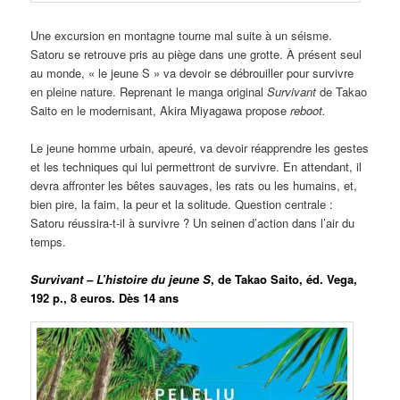
Une excursion en montagne tourne mal suite à un séisme.
Satoru se retrouve pris au piège dans une grotte. À présent seul
au monde, « le jeune S » va devoir se débrouiller pour survivre
en pleine nature. Reprenant le manga original
Survivant
de Takao
Saito en le modernisant, Akira Miyagawa propose
reboot.
Le jeune homme urbain, apeuré, va devoir réapprendre les gestes
et les techniques qui lui permettront de survivre. En attendant, il
devra affronter les bêtes sauvages, les rats ou les humains, et,
bien pire, la faim, la peur et la solitude. Question centrale :
Satoru réussira-t-il à survivre ? Un seinen d’action dans l’air du
temps.
Survivant – L’histoire du jeune S
,
de Takao Saito, éd. Vega,
192 p., 8 euros. Dès 14 ans