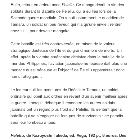
Enfin, retour en arrière avec
Peleliu
. Ce manga décrit la vie des
soldats durant la Bataille de Peleliu, qui a eu lieu lors de la
Seconde guerre mondiale. On y suit notamment le quotidien de
Tamaru, un soldat un peu rêveur, qui n’a qu’une envie : rentrer
chez lui… pour devenir mangaka.
Cette bataille est très controversée, en raison de la valeur
stratégique douteuse de l’île et du grand nombre de morts. En
effet, après la victoire américaine décisive dans la bataille de la
mer des Philippines, l’aviation japonaise ne représentait plus une
menace aussi sérieuse et l’objectif de Peleliu apparaissait donc
non stratégique…
Le lecteur suit les aventures de l’idéaliste Tamaru, un soldat
ordinaire qui obéit aux ordres en rêvant d’un avenir meilleur après
la guerre. Lorsqu’il débarque il rencontre les autres soldats
japonais ont un regard plus froid sur Peleliu. Ils sentent que la
bataille qui va s’engager ne fera pas de survivants : ce paradis
sera leur tombeau à tous.
Peleliu
, de K
azuyoshi Takeda,
éd. Vega, 192 p., 8 euros. Dès