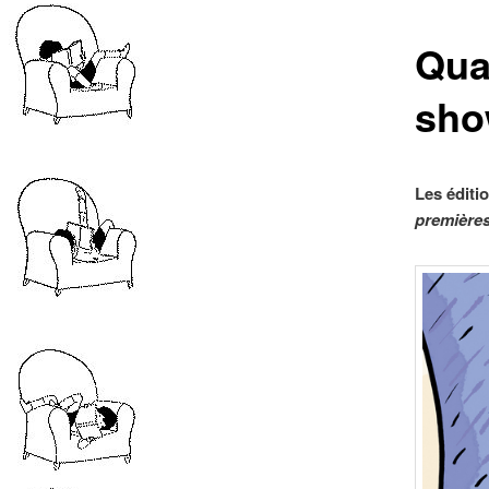
Qua
sh
Les éditi
première