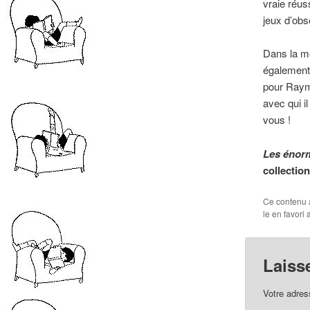
vraie réuss
jeux d’obs
Dans la m
également
pour Raymo
avec qui i
vous !
Les énor
collectio
Ce contenu 
le en favori
Laiss
Votre adres