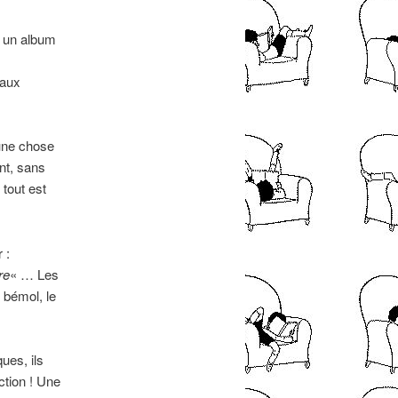
s un album
 aux
 une chose
ent, sans
 tout est
 :
re
« … Les
l bémol, le
ues, ils
ction ! Une