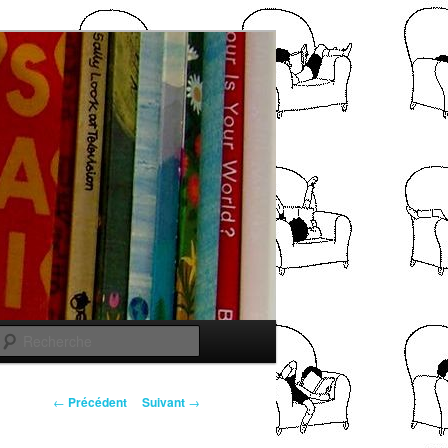
Recherche
Navigation
←
Précédent
Suivant
→
des