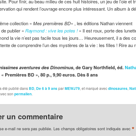
ite. Pour finir, au beau milieu de ces huit histoires, un jeu de l’oie et t
ervation qui rendent l’ouvrage encore plus intéressant. Un album à dé
ême collection «
Mes premières BD
« , les éditions Nathan viennent
 de publier «
Raymond : vive les potes !
» Il est roux, porte des lunett
nd la vie n’est pas facile tous les jours… Heureusement, il a des c
l tente de comprendre l’un des mystères de la vie : les filles ! Rire au
missimes aventures des Dinominus
, de Gary Northfield, éd.
Nath
n « Premières BD », 80 p., 9,90 euros. Dès 8 ans
a été publié dans
BD
,
De 6 à 9 ans
par
MEWJ79
, et marqué avec
dinosaures
,
Nat
 avec son
permalien
.
er un commentaire
*
se e-mail ne sera pas publiée.
Les champs obligatoires sont indiqués avec