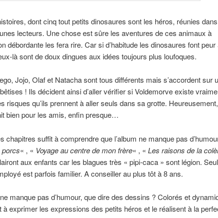
 histoires, dont cinq tout petits dinosaures sont les héros, réunies dan
eunes lecteurs. Une chose est sûre les aventures de ces animaux à
ion débordante les fera rire. Car si d’habitude les dinosaures font peur
eux-là sont de doux dingues aux idées toujours plus loufoques.
ego, Jojo, Olaf et Natacha sont tous différents mais s’accordent sur
 bêtises ! Ils décident ainsi d’aller vérifier si Voldemorve existe vraim
s risques qu’ils prennent à aller seuls dans sa grotte. Heureusement,
init bien pour les amis, enfin presque…
s chapitres suffit à comprendre que l’album ne manque pas d’humour
 porcs
« , «
Voyage au centre de mon frère
« , «
Les raisons de la colè
plairont aux enfants car les blagues très « pipi-caca » sont légion. Seu
ployé est parfois familier. A conseiller au plus tôt à 8 ans.
e ne manque pas d’humour, que dire des dessins ? Colorés et dynamiq
t à exprimer les expressions des petits héros et le réalisent à la perfe