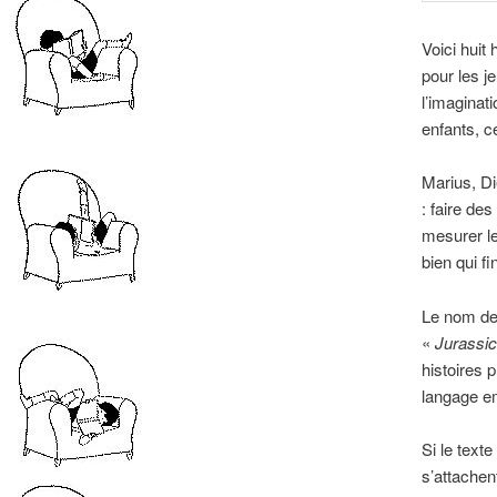
Voici huit
pour les j
l’imaginat
enfants, c
Marius, Di
: faire des
mesurer le
bien qui f
Le nom de
«
Jurassic
histoires 
langage em
Si le text
s’attachen