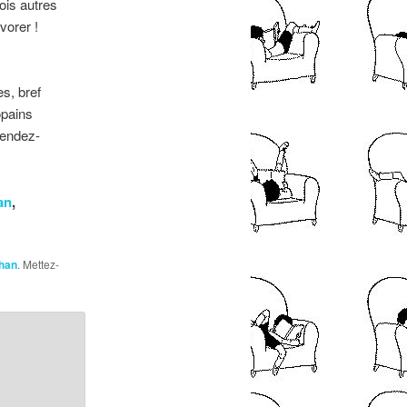
rois autres
vorer !
es, bref
opains
 rendez-
an
,
han
. Mettez-