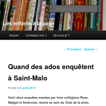
Aller
au
Rech
contenu
principal
Les enfants à la page
Menu
Accueil
Contactez-moi :)
Qui suis-je ?
principal
Navigation
←
Précédent
Suivant
→
des
articles
Quand des ados enquêtent
à Saint-Malo
Publié le
8 août 2014
Voici deux enquêtes menées par trois collégiens Rose,
Nadget et Ambroise, réunis au sein du Club de la pluie.