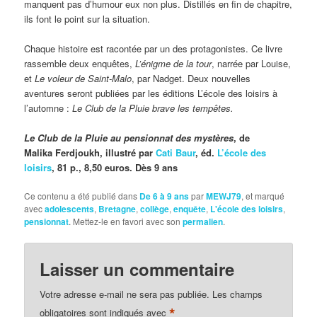
manquent pas d’humour eux non plus. Distillés en fin de chapitre,
ils font le point sur la situation.
Chaque histoire est racontée par un des protagonistes. Ce livre
rassemble deux enquêtes,
L’énigme de la tour
, narrée par Louise,
et
Le voleur de Saint-Malo
, par
Nadget. Deux nouvelles
aventures seront publiées par les éditions L’école des loisirs à
l’automne :
Le Club de la Pluie
brave les tempêtes.
Le Club de la Pluie au pensionnat des mystères
, de
Malika Ferdjoukh, illustré par
Cati Baur
, éd.
L’école des
loisirs
, 81 p., 8,50 euros. Dès 9 ans
Ce contenu a été publié dans
De 6 à 9 ans
par
MEWJ79
, et marqué
avec
adolescents
,
Bretagne
,
collège
,
enquête
,
L'école des loisirs
,
pensionnat
. Mettez-le en favori avec son
permalien
.
Laisser un commentaire
Votre adresse e-mail ne sera pas publiée.
Les champs
*
obligatoires sont indiqués avec