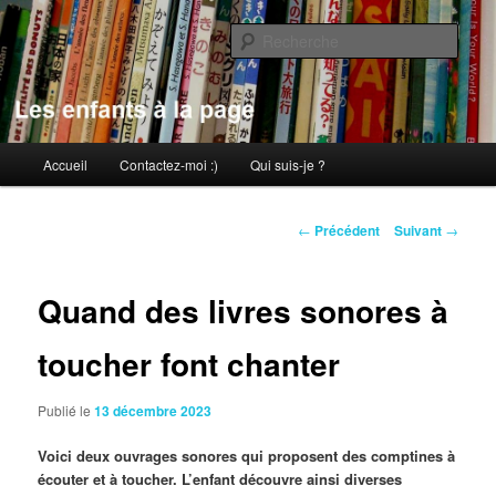
Aller
au
Rech
contenu
principal
Les enfants à la page
Menu
Accueil
Contactez-moi :)
Qui suis-je ?
principal
Navigation
←
Précédent
Suivant
→
des
articles
Quand des livres sonores à
toucher font chanter
Publié le
13 décembre 2023
Voici deux ouvrages sonores qui proposent des comptines à
écouter et à toucher. L’enfant découvre ainsi diverses