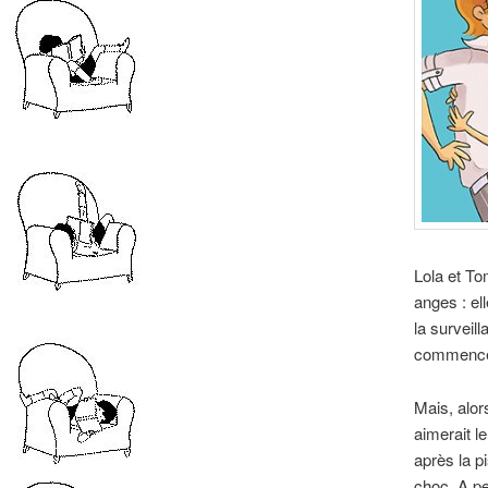
Lola et To
anges : ell
la surveil
commence à
Mais, alor
aimerait l
après la p
choc. A pe