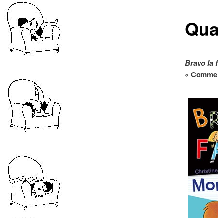
Qua
Bravo la f
« Comme u