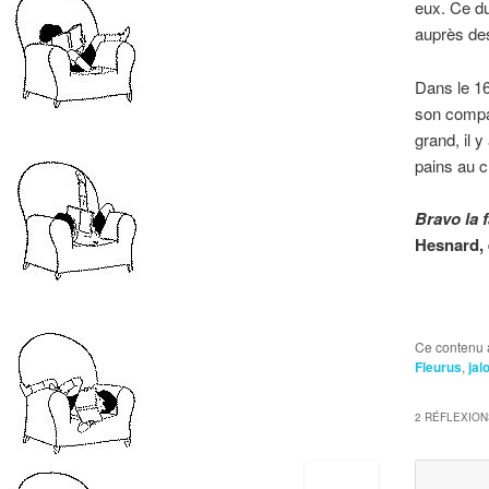
eux. Ce du
auprès des
Dans le 16
son compag
grand, il 
pains au c
Bravo la 
Hesnard,
Ce contenu 
Fleurus
,
jal
2 RÉFLEXION