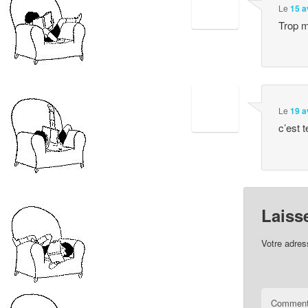
Le
15 a
Trop m
Le
19 a
c’est 
Laiss
Votre adres
Comment