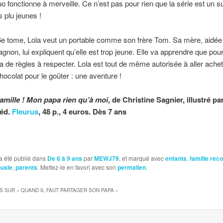
o fonctionne à merveille. Ce n’est pas pour rien que la série est un 
 plu jeunes !
e tome, Lola veut un portable comme son frère Tom. Sa mère, aidée 
non, lui expliquent qu’elle est trop jeune. Elle va apprendre que pou
y a de règles à respecter. Lola est tout de même autorisée à aller ache
hocolat pour le goûter : une aventure !
famille ! Mon papa rien qu’à moi
, de Christine Sagnier, illustré pa
 éd.
Fleurus
, 48 p., 4 euros. Dès 7 ans
a été publié dans
De 6 à 9 ans
par
MEWJ79
, et marqué avec
enfants
,
famille re
ousie
,
parents
. Mettez-le en favori avec son
permalien
.
S SUR «
QUAND IL FAUT PARTAGER SON PAPA
»