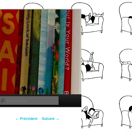
Recherche
Navigation
←
Précédent
Suivant
→
des