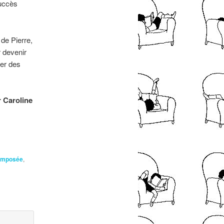
succès
de Pierre,
r devenir
ter des
r Caroline
composée
,