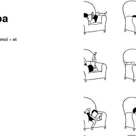
articles
pa
moi » et