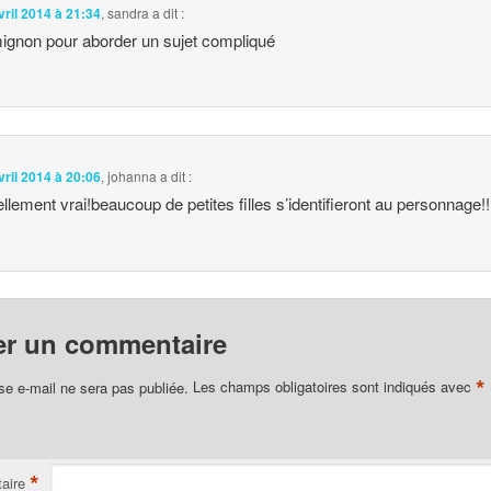
vril 2014 à 21:34
,
sandra
a dit :
ignon pour aborder un sujet compliqué
vril 2014 à 20:06
,
johanna
a dit :
tellement vrai!beaucoup de petites filles s’identifieront au personnage!!
er un commentaire
*
se e-mail ne sera pas publiée.
Les champs obligatoires sont indiqués avec
*
aire