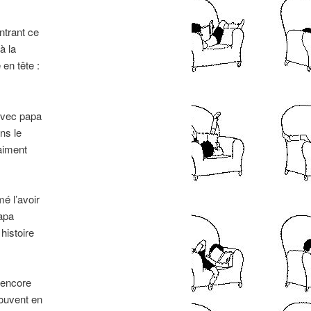
ntrant ce
à la
en tête :
’avec papa
ns le
raiment
é l’avoir
papa
histoire
 encore
rouvent en