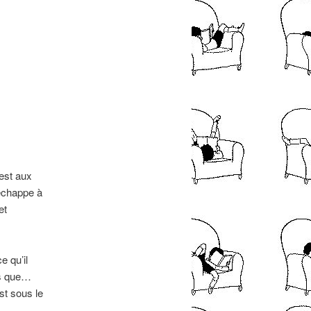
 est aux
 échappe à
et
e qu’il
is que…
st sous le