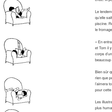
Le lendema
qu’elle sai
piscine. R
le fromage
« En entra
et Tom il 
corps d’un
beaucoup 
Bien sûr q
rien que p
l’aimera t
pour cette
Les illust
plus humai