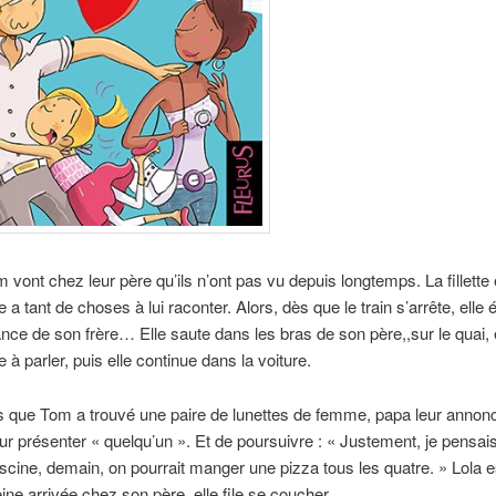
m vont chez leur père qu’ils n’ont pas vu depuis longtemps. La fillette
e a tant de choses à lui raconter. Alors, dès que le train s’arrête, elle
lance de son frère… Elle saute dans les bras de son père,,sur le quai, 
 parler, puis elle continue dans la voiture.
s que Tom a trouvé une paire de lunettes de femme, papa leur annonc
eur présenter « quelqu’un ». Et de poursuivre : « Justement, je pensa
iscine, demain, on pourrait manger une pizza tous les quatre. » Lola e
ine arrivée chez son père, elle file se coucher.