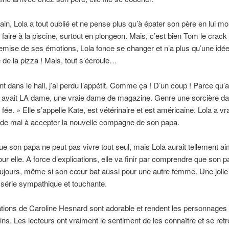
in, Lola a tout oublié et ne pense plus qu’à épater son père en lui mo
t faire à la piscine, surtout en plongeon. Mais, c’est bien Tom le crack 
emise de ses émotions, Lola fonce se changer et n’a plus qu’une idée 
 de la pizza ! Mais, tout s’écroule…
nt dans le hall, j’ai perdu l’appétit. Comme ça ! D’un coup ! Parce qu
y avait LA dame, une vraie dame de magazine. Genre une sorcière da
 fée. » Elle s’appelle Kate, est vétérinaire et est américaine. Lola a v
de mal à accepter la nouvelle compagne de son papa.
ue son papa ne peut pas vivre tout seul, mais Lola aurait tellement aim
our elle. A force d’explications, elle va finir par comprendre que son 
oujours, même si son cœur bat aussi pour une autre femme. Une jolie 
 série sympathique et touchante.
rations de Caroline Hesnard sont adorable et rendent les personnages
ns. Les lecteurs ont vraiment le sentiment de les connaître et se ret