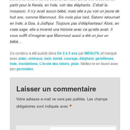
partir pour le Kerala, en Inde, voir des éléphants. C’était la
mousson. Il n’y avait aucun bébé, mais elle a pu voir un jeune de
huit ans, comme Mammout. Six mois plus tard, Satomi retournait
en Inde, à Goa, à Jodhpur. Toujours pas d’éléphanteau! Alors, en
vraie sage, elle a inventé une histoire avec ce qu’elle avait. Il
vous suffit d’imaginer que Mammout aussi a été un jour un
bébé…
Ce contenu a été publié dans
De 2 à 5 ans
par
MEWJ79
, et marqué
avec
aider
,
animaux
,
bain
,
bonté
,
courage
,
éléphant
,
gentillesse
,
Inde
,
inondations
,
L'école des loisirs
,
pluie
. Mettez-le en favori avec
son
permalien
.
Laisser un commentaire
Votre adresse e-mail ne sera pas publiée.
Les champs
*
obligatoires sont indiqués avec