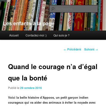
Aller
au
Rech
contenu
principal
Les enfants à la page
Menu
Accueil
Contactez-moi :)
Qui suis-je ?
principal
Navigation
←
Précédent
Suivant
→
des
articles
Quand le courage n’a d’égal
que la bonté
Publié le
29 octobre 2016
Voici la belle histoire d’Appoos, un petit garçon indien
courageux qui va aider des animaux à éviter la noyade avec