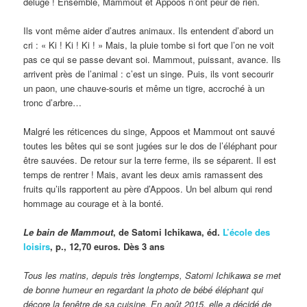
déluge ! Ensemble, Mammout et Appoos n’ont peur de rien.
Ils vont même aider d’autres animaux. Ils entendent d’abord un
cri : « Ki ! Ki ! Ki ! » Mais, la pluie tombe si fort que l’on ne voit
pas ce qui se passe devant soi. Mammout, puissant, avance. Ils
arrivent près de l’animal : c’est un singe. Puis, ils vont secourir
un paon, une chauve-souris et même un tigre, accroché à un
tronc d’arbre…
Malgré les réticences du singe, Appoos et Mammout ont sauvé
toutes les bêtes qui se sont jugées sur le dos de l’éléphant pour
être sauvées. De retour sur la terre ferme, ils se séparent. Il est
temps de rentrer ! Mais, avant les deux amis ramassent des
fruits qu’ils rapportent au père d’Appoos. Un bel album qui rend
hommage au courage et à la bonté.
Le bain de Mammout
, de Satomi Ichikawa, éd.
L’école des
loisirs
, p., 12,70 euros. Dès 3 ans
Tous les matins, depuis très longtemps, Satomi Ichikawa se met
de bonne humeur en regardant la photo de bébé éléphant qui
décore la fenêtre de sa cuisine. En août 2015, elle a décidé de