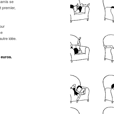
 amis se
t premier,
our
se
utre idée.
0 euros.