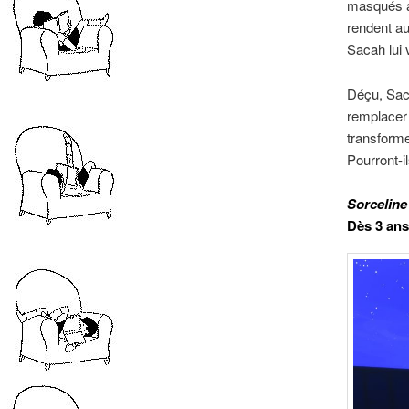
masqués av
rendent au
Sacah lui v
Déçu, Sach
remplacer 
transforme
Pourront-i
Sorceline 
Dès 3 ans