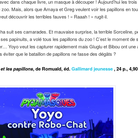
ec dans chaque livre, un masque à découper ! Aujourd’hui les trois
 zoo. Mais, alors que Amaya et Greg veulent voir les papillons en tou
eut découvrir les terribles fauves ! « Raaah ! » rugit-il.
a suit ses camarades. Et mauvaise surprise, la terrible Sorceline, p
ses papinuits, a volé tous les papillons du zoo ! C’est le moment de 
r… Yoyo veut les capturer rapidement mais Gluglu et Bibou ont une a
ls éviter que le bataillon de papillons ne fasse des dégâts ?
et les papillons
, d
e Romuald, éd.
Gallimard jeunesse
, 24 p., 4,9