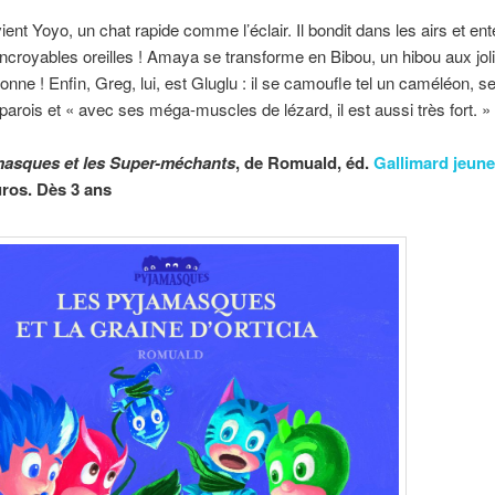
ent Yoyo, un chat rapide comme l’éclair. Il bondit dans les airs et ent
ncroyables oreilles ! Amaya se transforme en Bibou, un hibou aux jolie
llonne ! Enfin, Greg, lui, est Gluglu : il se camoufle tel un caméléon, se
 parois et « avec ses méga-muscles de lézard, il est aussi très fort. »
masques et les Super-méchants
, d
e Romuald, éd.
Gallimard jeun
uros. Dès 3 ans