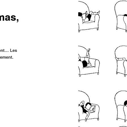
articles
mas,
sent… Les
lement.