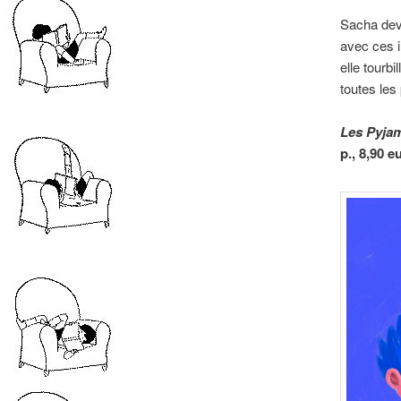
Sacha devi
avec ces i
elle tourbi
toutes les
Les Pyja
p., 8,90 e