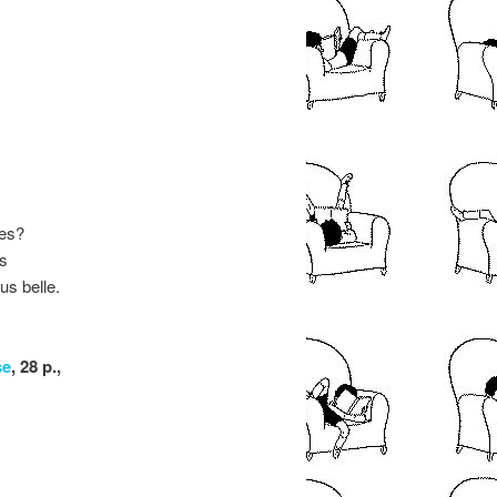
tes?
es
us belle.
se
, 28 p.,