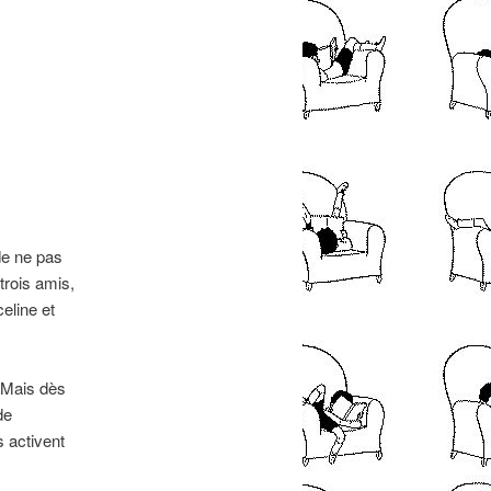
de ne pas
trois amis,
eline et
 Mais dès
de
s activent