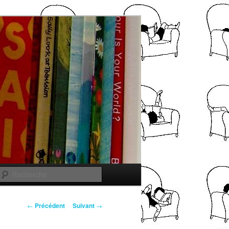
Recherche
Navigation
←
Précédent
Suivant
→
des