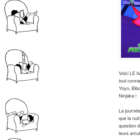
Voici LE l
tout conna
Yoyo, Bibo
Ninjaka !
La journé
que la nui
question d
leurs amul