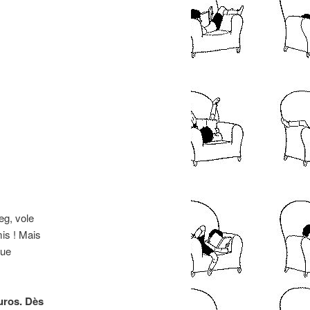
eg, vole
mis ! Mais
que
euros. Dès