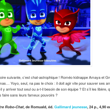
toire suivante, c’est chat-astrophique ! Roméo kidnappe Amaya et Gr
mas… Yoyo, seul, na pas le choix : il doit agir vite pour sauver ses a
l y arriver tout seul ou a-t-il besoin de son équipe ? Et s’il les libère, 
ls faire sans leurs fameux pouvoirs ?
tre Robo-Chat
, de Romuald, éd.
Gallimard jeunesse
, 24 p., 4,90 