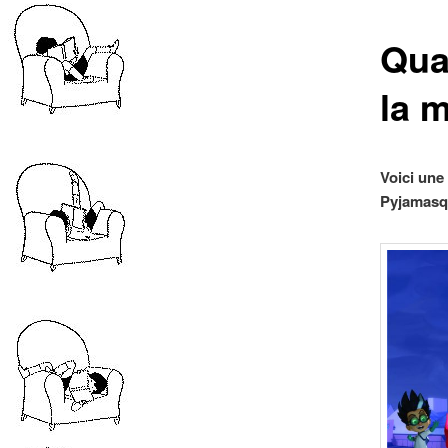
Qua
la m
Voici une
Pyjamasqu