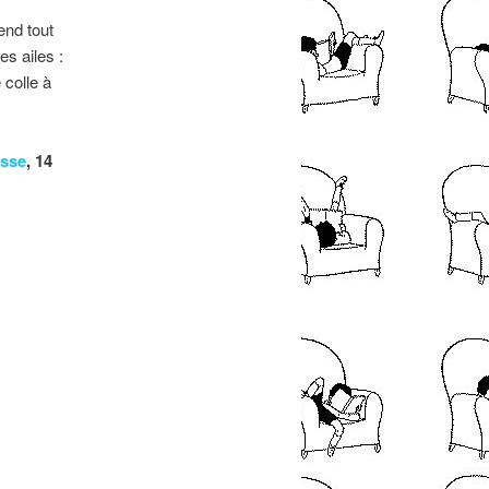
end tout
s ailes :
 colle à
esse
, 14