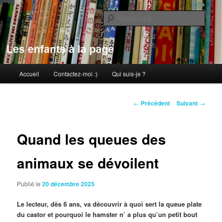
Aller
au
Rech
contenu
principal
Les enfants à la page
Menu
Accueil
Contactez-moi :)
Qui suis-je ?
principal
Navigation
←
Précédent
Suivant
→
des
articles
Quand les queues des
animaux se dévoilent
Publié le
20 décembre 2025
Le lecteur, dès 6 ans, va découvrir à quoi sert la queue plate
du castor et pourquoi le hamster n’ a plus qu’un petit bout