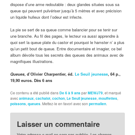
dispose d’une arme redoutable : deux glandes situées sous sa
queue qui peuvent pulvériser jusqu’à 5 mètres et avec précision
un liquide huileux dont l’odeur est infecte.
La pie se sert de sa queue comme balancier pour se tenir sur
une branche. Au fil des pages, le lecteur va aussi apprendre à
quoi sert la queue plate du castor et pourquoi le hamster n’ a plus
qu’un petit bout de queue. Entre documentaire et imagier, ce bel
album dévoile tous les secrets des queues des animaux avec de
magnifiques illustrations.
Queues
, d’Olivier Charpentier, éd.
Le Seuil jeunesse
, 64 p.,
19,90 euros. Dès 6 ans
Ce contenu a été publié dans
De 6 à 9 ans
par
MEWJ79
, et marqué
avec
animaux
,
cachalot
,
cochon
,
Le Seuil jeunesse
,
mouffettes
,
poissons
,
queues
. Mettez-le en favori avec son
permalien
.
Laisser un commentaire
Votre adresse e-mail ne sera pas publiée.
Les champs