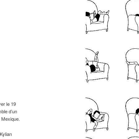
er le 19
mble d’un
u Mexique.
Kylian