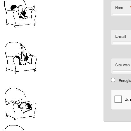
Nom
E-mail
Site web
Enregis