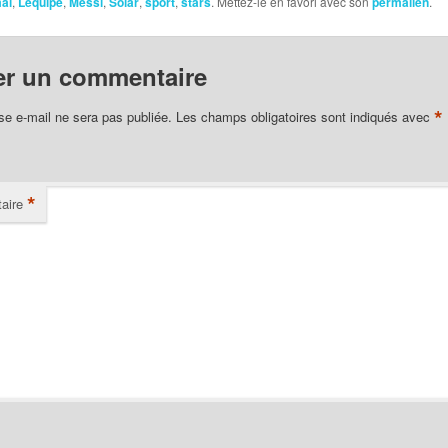
al
,
Lequipe
,
Messi
,
Solar
,
sport
,
stars
. Mettez-le en favori avec son
permalien
.
er un commentaire
*
se e-mail ne sera pas publiée.
Les champs obligatoires sont indiqués avec
*
aire