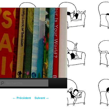
Recherche
Navigation
←
Précédent
Suivant
→
des