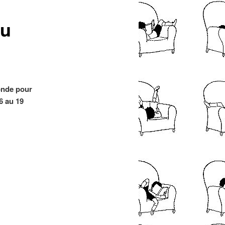
articles
du
onde pour
6 au 19