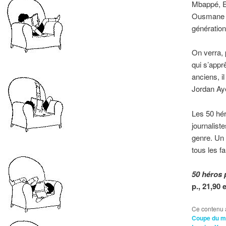
Mbappé, Er
Ousmane De
génératio
On verra, 
qui s’appr
anciens, i
Jordan Ay
Les 50 hér
journalist
genre. Un 
tous les f
50 héros 
p., 21,90
Ce contenu 
Coupe du m