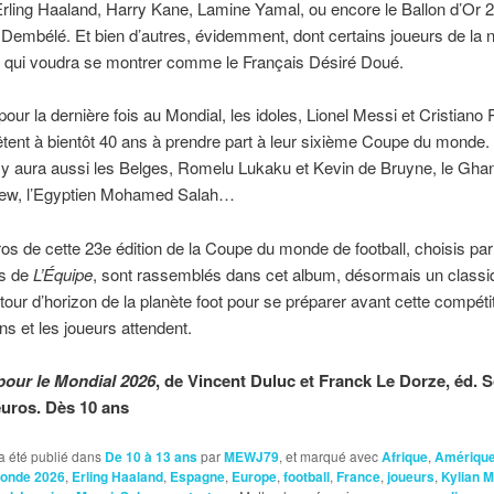
ling Haaland, Harry Kane, Lamine Yamal, ou encore le Ballon d’Or 
mbélé. Et bien d’autres, évidemment, dont certains joueurs de la n
n qui voudra se montrer comme le Français Désiré Doué.
pour la dernière fois au Mondial, les idoles, Lionel Messi et Cristiano
êtent à bientôt 40 ans à prendre part à leur sixième Coupe du monde.
l y aura aussi les Belges, Romelu Lukaku et Kevin de Bruyne, le Gh
ew, l’Egyptien Mohamed Salah…
os de cette 23e édition de la Coupe du monde de football, choisis par
es de
L’Équipe
, sont rassemblés dans cet album, désormais un classi
tour d’horizon de la planète foot pour se préparer avant cette compéti
ans et les joueurs attendent.
pour le Mondial 2026
, de Vincent Duluc et Franck Le Dorze, éd. S
 euros. Dès 10 ans
a été publié dans
De 10 à 13 ans
par
MEWJ79
, et marqué avec
Afrique
,
Amériqu
onde 2026
,
Erling Haaland
,
Espagne
,
Europe
,
football
,
France
,
joueurs
,
Kylian 