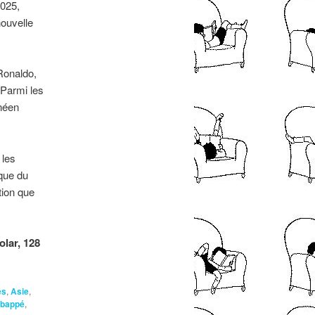
2025,
ouvelle
 Ronaldo,
 Parmi les
anéen
 les
que du
tion que
olar, 128
es
,
Asie
,
Mbappé
,