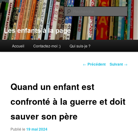
Aller
au
Rech
contenu
principal
Les enfants à la page
Menu
Accueil
Contactez-moi :)
Qui suis-je ?
principal
Navigation
←
Précédent
Suivant
→
des
articles
Quand un enfant est
confronté à la guerre et doit
sauver son père
Publié le
19 mai 2024