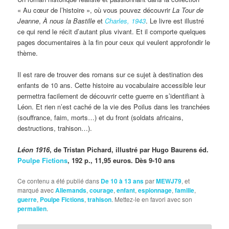
« Au cœur de l’histoire », où vous pouvez découvrir
La Tour de
Jeanne
,
À nous la Bastille
et
Charles, 1943
. Le livre est illustré
ce qui rend le récit d’autant plus vivant. Et il comporte quelques
pages documentaires à la fin pour ceux qui veulent approfondir le
thème.
Il est rare de trouver des romans sur ce sujet à destination des
enfants de 10 ans. Cette histoire au vocabulaire accessible leur
permettra facilement de découvrir cette guerre en s’identifiant à
Léon. Et rien n’est caché de la vie des Poilus dans les tranchées
(souffrance, faim, morts…) et du front (soldats africains,
destructions, trahison…).
Léon 1916
, de Tristan Pichard, illustré par Hugo Baurens éd.
Poulpe Fictions
, 192 p., 11,95 euros. Dès 9-10 ans
Ce contenu a été publié dans
De 10 à 13 ans
par
MEWJ79
, et
marqué avec
Allemands
,
courage
,
enfant
,
espionnage
,
famille
,
guerre
,
Poulpe Fictions
,
trahison
. Mettez-le en favori avec son
permalien
.