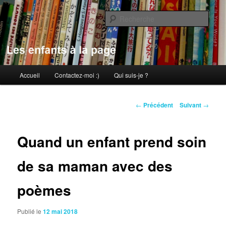
Aller
au
Rech
contenu
principal
Les enfants à la page
Menu
Accueil
Contactez-moi :)
Qui suis-je ?
principal
Navigation
←
Précédent
Suivant
→
des
articles
Quand un enfant prend soin
de sa maman avec des
poèmes
Publié le
12 mai 2018