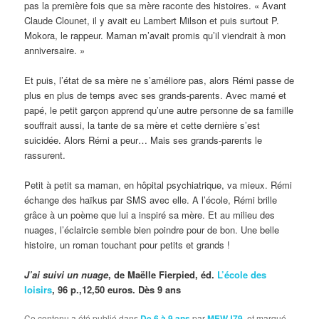
pas la première fois que sa mère raconte des histoires. « Avant
Claude Clounet, il y avait eu Lambert Milson et puis surtout P.
Mokora, le rappeur. Maman m’avait promis qu’il viendrait à mon
anniversaire. »
Et puis, l’état de sa mère ne s’améliore pas, alors Rémi passe de
plus en plus de temps avec ses grands-parents. Avec mamé et
papé, le petit garçon apprend qu’une autre personne de sa famille
souffrait aussi, la tante de sa mère et cette dernière s’est
suicidée. Alors Rémi a peur… Mais ses grands-parents le
rassurent.
Petit à petit sa maman, en hôpital psychiatrique, va mieux. Rémi
échange des haïkus par SMS avec elle. A l’école, Rémi brille
grâce à un poème que lui a inspiré sa mère. Et au milieu des
nuages, l’éclaircie semble bien poindre pour de bon. Une belle
histoire, un roman touchant pour petits et grands !
J’ai suivi un nuage
, de Maëlle Fierpied, éd.
L’école des
loisirs
, 96 p.,12,50 euros. Dès 9 ans
Ce contenu a été publié dans
De 6 à 9 ans
par
MEWJ79
, et marqué