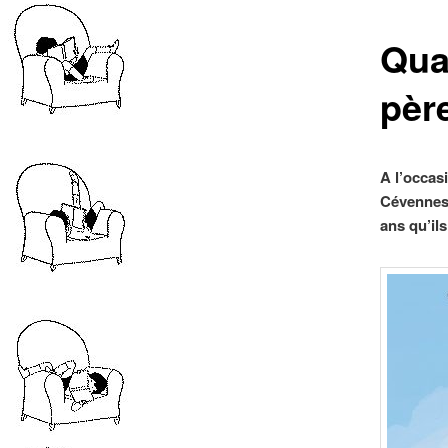
Qua
pèr
A l’occas
Cévennes, 
ans qu’il