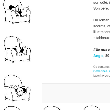
son côté, 
Son père,
Un roman q
secrets, e
illustrati
« tableaux
L’île aux
Angle
, 80
Ce contenu 
Cévennes
,
favori avec 