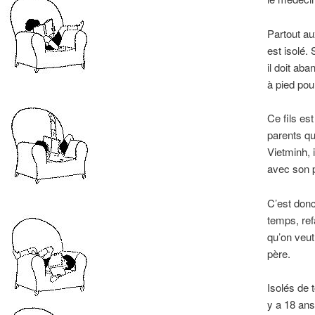
Partout au
est isolé. 
il doit ab
à pied pou
Ce fils es
parents qu
Vietminh, i
avec son p
C’est donc
temps, ref
qu’on veut 
père.
Isolés de 
y a 18 ans