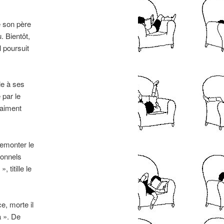
e son père
. Bientôt,
l poursuit
le à ses
 par le
raiment
remonter le
ionnels
 titille le
e, morte il
a ». De