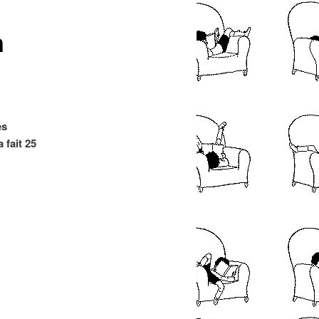
articles
n
es
 fait 25