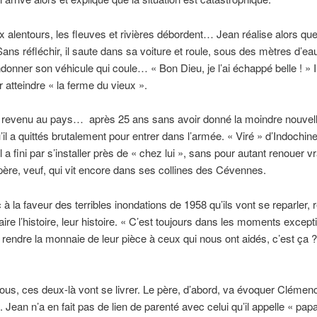
x alentours, les fleuves et rivières débordent… Jean réalise alors qu
Sans réfléchir, il saute dans sa voiture et roule, sous des mètres d’eau
andonner son véhicule qui coule… « Bon Dieu, je l’ai échappé belle ! » I
r atteindre « la ferme du vieux ».
t revenu au pays… après 25 ans sans avoir donné la moindre nouvel
’il a quittés brutalement pour entrer dans l’armée. « Viré » d’Indochine
l a fini par s’installer près de « chez lui », sans pour autant renouer v
ère, veuf, qui vit encore dans ses collines des Cévennes.
 à la faveur des terribles inondations de 1958 qu’ils vont se reparler, 
aire l’histoire, leur histoire. « C’est toujours dans les moments except
rendre la monnaie de leur pièce à ceux qui nous ont aidés, c’est ça ? »,
tous, ces deux-là vont se livrer. Le père, d’abord, va évoquer Clémenc
. Jean n’a en fait pas de lien de parenté avec celui qu’il appelle « pap