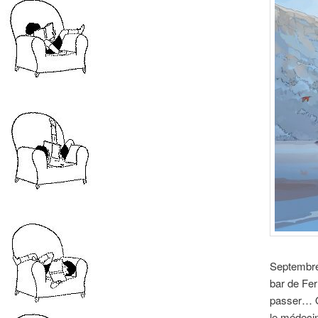
Septembre 
bar de Fer
passer… On
le médecin