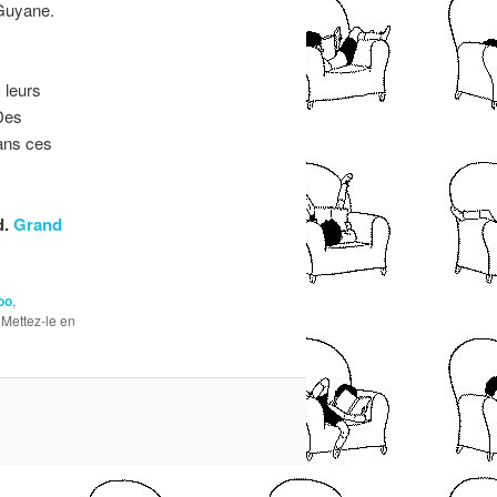
 Guyane.
 leurs
 Des
dans ces
d.
Grand
oo
,
. Mettez-le en