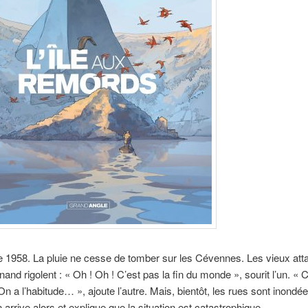
1958. La pluie ne cesse de tomber sur les Cévennes. Les vieux att
nand rigolent : « Oh ! Oh ! C’est pas la fin du monde », sourit l’un. « 
 a l’habitude… », ajoute l’autre. Mais, bientôt, les rues sont inondée
 arrive alors et explique que la situation est catastrophique.