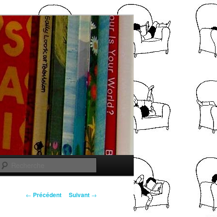
Recherche
Navigation
←
Précédent
Suivant
→
des