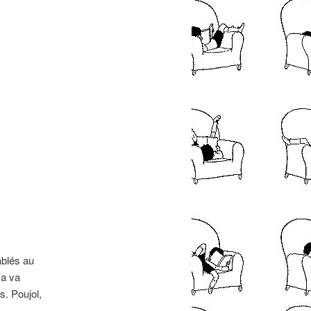
ablés au
Ca va
s. Poujol,