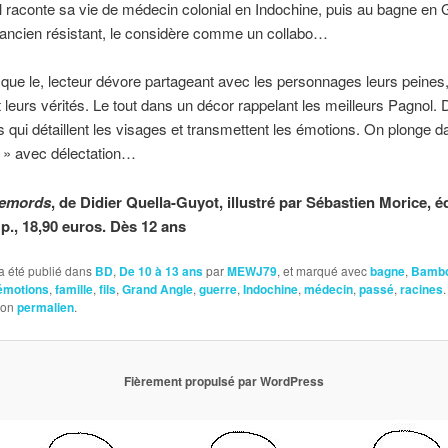
il raconte sa vie de médecin colonial en Indochine, puis au bagne en
 ancien résistant, le considère comme un collabo…
ue le, lecteur dévore partageant avec les personnages leurs peines,
t leurs vérités. Le tout dans un décor rappelant les meilleurs Pagnol.
ons qui détaillent les visages et transmettent les émotions. On plonge 
 » avec délectation…
 remords
, de Didier Quella-Guyot, illustré par Sébastien Morice, é
 p., 18,90 euros. Dès 12 ans
a été publié dans
BD
,
De 10 à 13 ans
par
MEWJ79
, et marqué avec
bagne
,
Bamb
émotions
,
famille
,
fils
,
Grand Angle
,
guerre
,
Indochine
,
médecin
,
passé
,
racines
son
permalien
.
Fièrement propulsé par WordPress