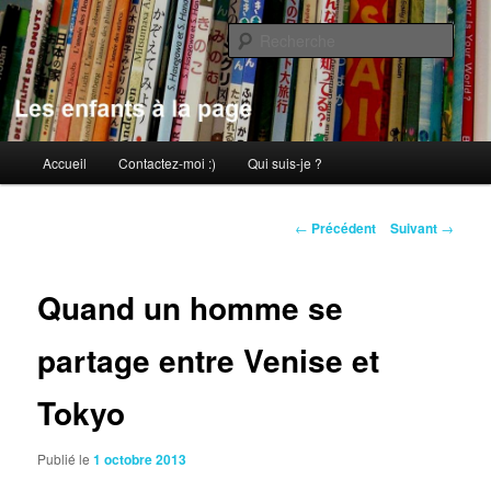
Aller
au
Rech
contenu
principal
Les enfants à la page
Menu
Accueil
Contactez-moi :)
Qui suis-je ?
principal
Navigation
←
Précédent
Suivant
→
des
articles
Quand un homme se
partage entre Venise et
Tokyo
Publié le
1 octobre 2013