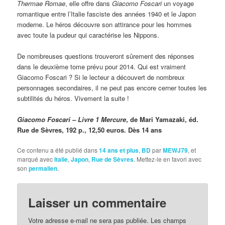
Thermae Romae
, elle offre dans
Giacomo Foscari
un voyage
romantique entre l’Italie fasciste des années 1940 et le Japon
moderne. Le héros découvre son attirance pour les hommes
avec toute la pudeur qui caractérise les Nippons.
De nombreuses questions trouveront sûrement des réponses
dans le deuxième tome prévu pour 2014. Qui est vraiment
Giacomo Foscari ? Si le lecteur a découvert de nombreux
personnages secondaires, il ne peut pas encore cerner toutes les
subtilités du héros. Vivement la suite !
Giacomo Foscari – Livre 1 Mercure
, de Mari Yamazaki, éd.
Rue de Sèvres, 192 p., 12,50 euros. Dès 14 ans
Ce contenu a été publié dans
14 ans et plus
,
BD
par
MEWJ79
, et
marqué avec
Italie
,
Japon
,
Rue de Sèvres
. Mettez-le en favori avec
son
permalien
.
Laisser un commentaire
Votre adresse e-mail ne sera pas publiée.
Les champs