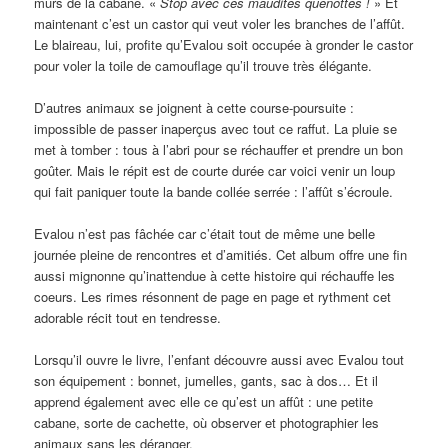
murs de la cabane. «
Stop avec ces maudites quenottes !
» Et
maintenant c’est un castor qui veut voler les branches de l’affût.
Le blaireau, lui, profite qu’Evalou soit occupée à gronder le castor
pour voler la toile de camouflage qu’il trouve très élégante.
D’autres animaux se joignent à cette course-poursuite :
impossible de passer inaperçus avec tout ce raffut. La pluie se
met à tomber : tous à l’abri pour se réchauffer et prendre un bon
goûter. Mais le répit est de courte durée car voici venir un loup
qui fait paniquer toute la bande collée serrée : l’affût s’écroule.
Evalou n’est pas fâchée car c’était tout de même une belle
journée pleine de rencontres et d’amitiés. Cet album offre une fin
aussi mignonne qu’inattendue à cette histoire qui réchauffe les
coeurs. Les rimes résonnent de page en page et rythment cet
adorable récit tout en tendresse.
Lorsqu’il ouvre le livre, l’enfant découvre aussi avec Evalou tout
son équipement : bonnet, jumelles, gants, sac à dos… Et il
apprend également avec elle ce qu’est un affût : une petite
cabane, sorte de cachette, où observer et photographier les
animaux sans les déranger.