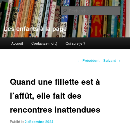
Aller
au
Rech
contenu
principal
Les enfants à la page
Menu
Accueil
Contactez-moi :)
Qui suis-je ?
principal
Navigation
←
Précédent
Suivant
→
des
articles
Quand une fillette est à
l’affût, elle fait des
rencontres inattendues
Publié le
2 décembre 2024