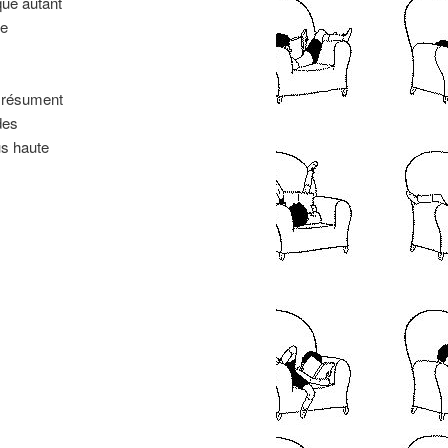
ique autant
ne
t résument
des
us haute