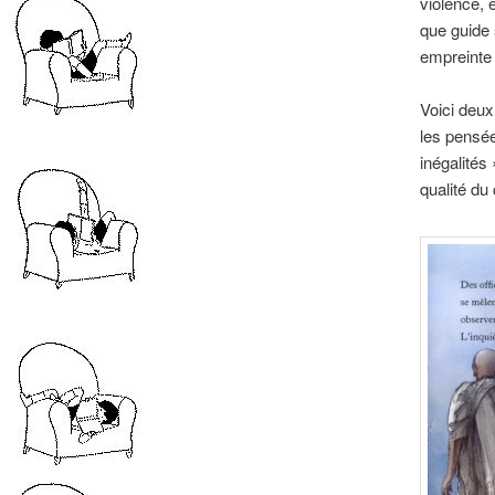
violence, e
que guide 
empreinte 
Voici deux
les pensé
inégalités 
qualité du 