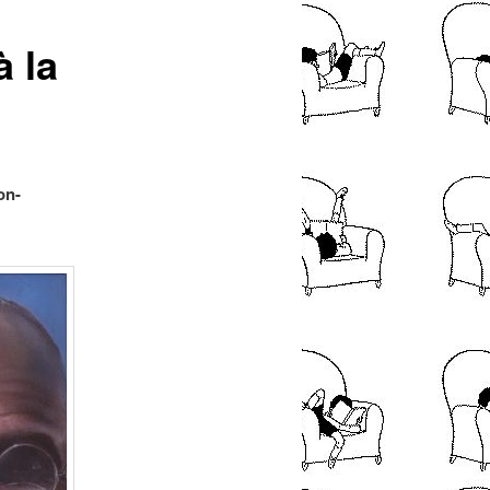
articles
 la
on-