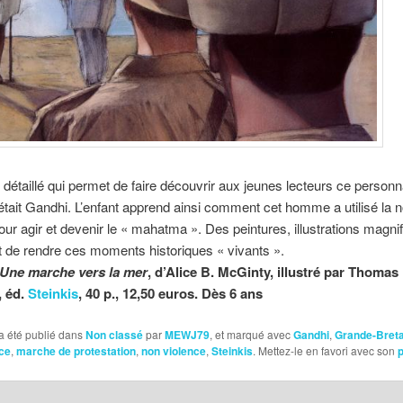
t détaillé qui permet de faire découvrir aux jeunes lecteurs ce person
tait Gandhi. L’enfant apprend ainsi comment cet homme a utilisé la 
our agir et devenir le « mahatma ». Des peintures, illustrations magni
 de rendre ces moments historiques « vivants ».
Une marche vers la mer
, d’Alice B. McGinty, illustré par Thomas
, éd.
Steinkis
, 40 p., 12,50 euros. Dès 6 ans
a été publié dans
Non classé
par
MEWJ79
, et marqué avec
Gandhi
,
Grande-Bret
ce
,
marche de protestation
,
non violence
,
Steinkis
. Mettez-le en favori avec son