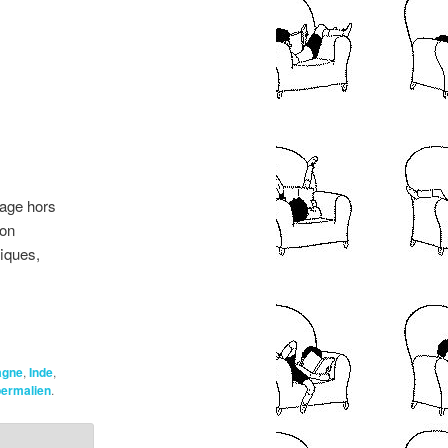
nage hors
non
fiques,
agne
,
Inde
,
permalien
.