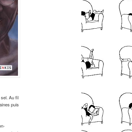
el. Au fil
taines puis
on-