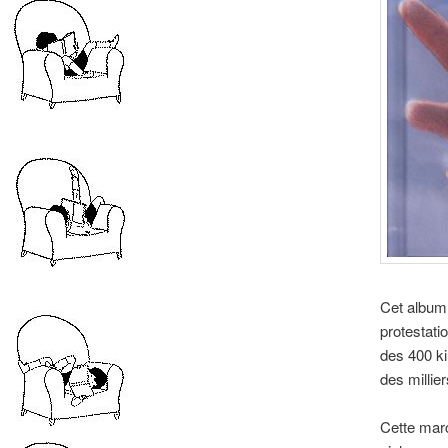
Cet album
protestati
des 400 kil
des millie
Cette marc