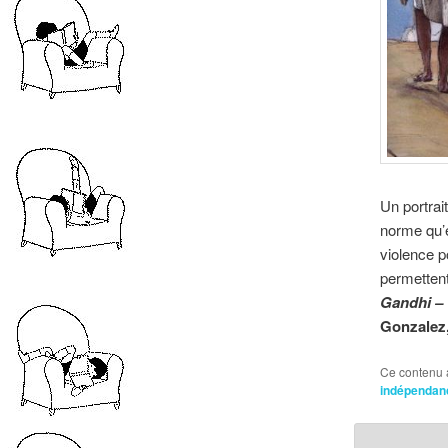
Un portrai
norme qu’é
violence p
permettent
Gandhi – 
Gonzalez
Ce contenu 
indépendan