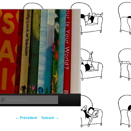
Recherche
Navigation
←
Précédent
Suivant
→
des