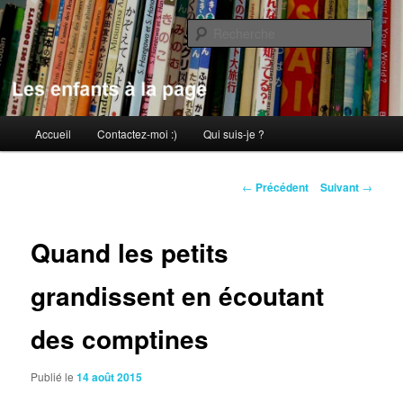
Aller
au
Rech
contenu
principal
Les enfants à la page
Menu
Accueil
Contactez-moi :)
Qui suis-je ?
principal
Navigation
←
Précédent
Suivant
→
des
articles
Quand les petits
grandissent en écoutant
des comptines
Publié le
14 août 2015