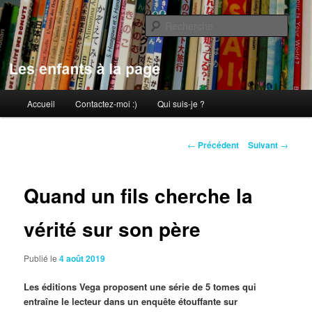
Aller
au
Rech
contenu
principal
Les enfants à la page
Menu
Accueil
Contactez-moi :)
Qui suis-je ?
principal
Navigation
←
Précédent
Suivant
→
des
articles
Quand un fils cherche la
vérité sur son père
Publié le
4 août 2019
Les éditions Vega proposent une série de 5 tomes qui
entraîne le lecteur dans un enquête étouffante sur