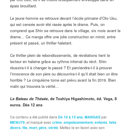
épais brouillard.
Le jeune homme se retrouve devant l’école primaire d’Oto Usu,
qui est censée avoir été rasée après le drame. Puis, on
comprend que Shin se retrouve dans le village, six mois avant le
drame… Ce manga offre une jolie construction en miroir, entre
présent et passé, un thriller haletant.
Ce thriller plein de rebondissements, de révélations tient le
lecteur en haleine grâce au rythme infernal du récit. Shin
réussira-t-il à changer le passé ? Et parviendra-t-il à prouver
l’innocence de son père ou découvrira-t-il qu’il était bien un être
horrible ? Le cinquième tome est prévu avant la fin 2019. Bien
malin qui trouvera la vérité…
Le Bateau de Thésée
, de Toshiya Higashimoto, éd. Vega, 8
euros. Dès 12 ans
Ce contenu a été publié dans
De 10 à 13 ans
,
MANGAS
par
MEWJ79
, et marqué avec
crime
,
empoisonnement
,
enfants
,
faits
divers
,
fils
,
mort
,
père
,
vérité
. Mettez-le en favori avec son