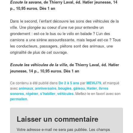
Ecoute la savane
, de Thierry Laval, éd. Hatier jeunesse, 14
p., 10,95 euros. Dès 1 an
Dans le second, l’enfant découvre les sons des véhicules de la
ville. Une plongée au coeur d’une rue pour entendre un
grondement : est-ce le bus ou le vélo en balade ? L’un des
camions a une sirène assourdissante, mais lequel est-ce ? Tous
les conducteurs, passagers, piétons sont des animaux, une
originalité de plus de cet ouvrage.
Ecoute les véhicules de la ville
, de Thierry Laval, éd. Hatier
jeunesse, 14 p., 10,95 euros. Dès 1 an
Ce contenu a été publié dans
De 2 à 5 ans
par
MEWJ79
, et marqué
avec
animaux
,
anniversaire
,
bougies
,
gâteau
,
Hatier
,
livres
sonores
,
répéter
,
s'habiller
,
véhicules
. Mettez-le en favori avec son
permalien
.
Laisser un commentaire
Votre adresse e-mail ne sera pas publiée.
Les champs