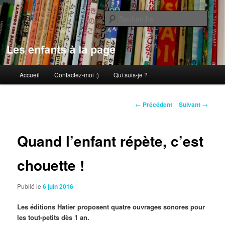
Aller
au
Rech
contenu
principal
Les enfants à la page
Menu
Accueil
Contactez-moi :)
Qui suis-je ?
principal
Navigation
←
Précédent
Suivant
→
des
articles
Quand l’enfant répète, c’est
chouette !
Publié le
6 juin 2016
Les éditions Hatier proposent quatre ouvrages sonores pour
les tout-petits dès 1 an.