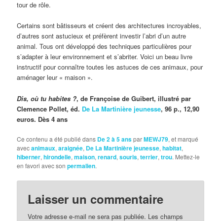
tour de rôle.
Certains sont bâtisseurs et créent des architectures incroyables,
d’autres sont astucieux et préfèrent investir l’abri d’un autre
animal. Tous ont développé des techniques particulières pour
s’adapter à leur environnement et s’abriter. Voici un beau livre
instructif pour connaître toutes les astuces de ces animaux, pour
aménager leur « maison ».
Dis, où tu habites ?
, de Françoise de Guibert, illustré par
Clemence Pollet, éd.
De La Martinière jeunesse
, 96 p., 12,90
euros. Dès 4 ans
Ce contenu a été publié dans
De 2 à 5 ans
par
MEWJ79
, et marqué
avec
animaux
,
araignée
,
De La Martinière jeunesse
,
habitat
,
hiberner
,
hirondelle
,
maison
,
renard
,
souris
,
terrier
,
trou
. Mettez-le
en favori avec son
permalien
.
Laisser un commentaire
Votre adresse e-mail ne sera pas publiée.
Les champs