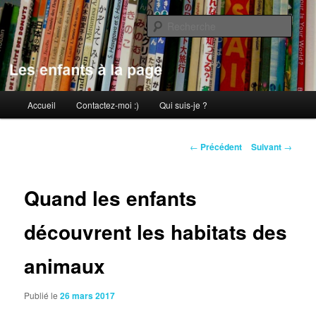
Aller
au
Rech
contenu
principal
Les enfants à la page
Menu
Accueil
Contactez-moi :)
Qui suis-je ?
principal
Navigation
←
Précédent
Suivant
→
des
articles
Quand les enfants
découvrent les habitats des
animaux
Publié le
26 mars 2017