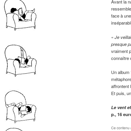
Avant la n
ressembler
face à une
inséparable
«
Je veilla
presque pa
vraiment p
connaître
Un album t
métaphore.
affrontent 
Et puis, un
Le vent e
p., 16 eu
Ce contenu 