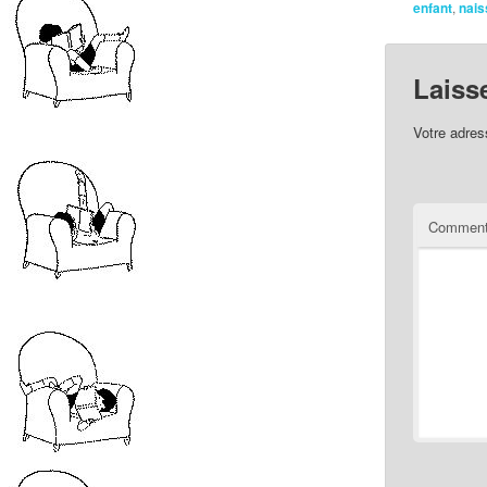
enfant
,
nai
Laiss
Votre adres
Comment