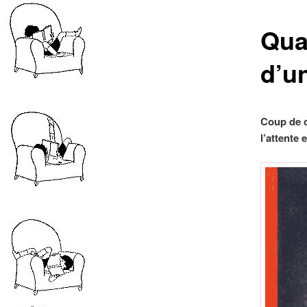
Qua
d’u
Coup de c
l’attente 