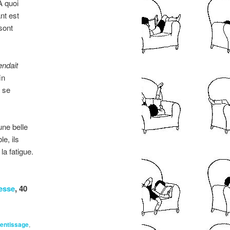
A quoi
nt est
sont
endait
in
 se
une belle
e, ils
la fatigue.
nesse
, 40
entissage
,