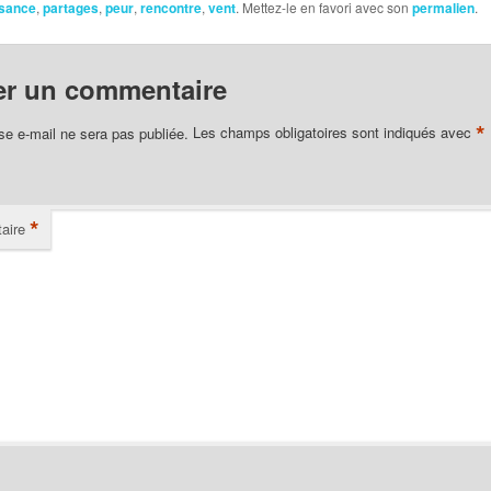
ssance
,
partages
,
peur
,
rencontre
,
vent
. Mettez-le en favori avec son
permalien
.
er un commentaire
*
se e-mail ne sera pas publiée.
Les champs obligatoires sont indiqués avec
*
aire