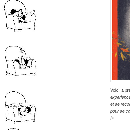
Voici la pr
expérience
et se recon
pour se co
!
«