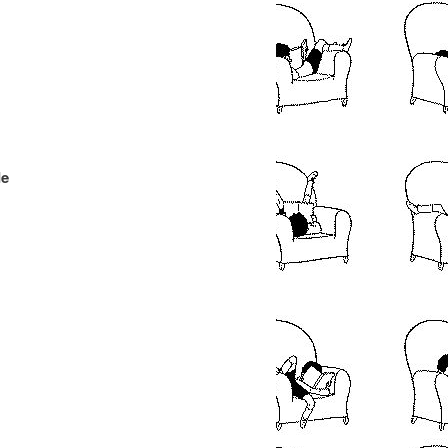
articles
de