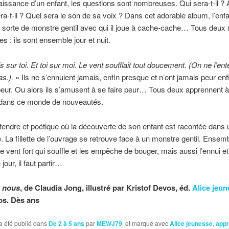
aissance d’un enfant, les questions sont nombreuses. Qui sera-t-il ? 
a-t-il ? Quel sera le son de sa voix ? Dans cet adorable album, l’enfa
 sorte de monstre gentil avec qui il joue à cache-cache… Tous deux 
s : ils sont ensemble jour et nuit.
is sur toi. Et toi sur moi. Le vent soufflait tout doucement. (On ne l’ent
s.).
» Ils ne s’ennuient jamais, enfin presque et n’ont jamais peur enf
eur. Ou alors ils s’amusent à se faire peur… Tous deux apprennent à
 dans ce monde de nouveautés.
endre et poétique où la découverte de son enfant est racontée dans 
 La fillette de l’ouvrage se retrouve face à un monstre gentil. Ensembl
le vent fort qui souffle et les empêche de bouger, mais aussi l’ennui et 
 jour, il faut partir…
t nous
, de Claudia Jong, illustré par Kristof Devos, éd.
Alice jeu
ros. Dès ans
a été publié dans
De 2 à 5 ans
par
MEWJ79
, et marqué avec
Alice jeunesse
,
appr