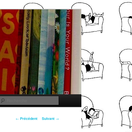
Recherche
Navigation
←
Précédent
Suivant
→
des