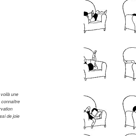
 voilà une
 connaître
rvation
si de joie