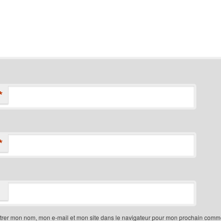
*
*
trer mon nom, mon e-mail et mon site dans le navigateur pour mon prochain comme