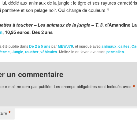
, lui, dédié aux animaux de la jungle : le tigre et ses rayures caractéri
 panthère et son pelage noir. Qui change de couleurs ?
ettes à toucher – Les animaux de la jungle – T. 3
, d’Amandine La
n
, 10,95 euros. Dès 2 ans
a été publié dans
De 2 à 5 ans
par
MEWJ79
, et marqué avec
animaux
,
cartes
,
Ca
ferme
,
Jungle
,
toucher
,
véhicules
. Mettez-le en favori avec son
permalien
.
er un commentaire
*
se e-mail ne sera pas publiée.
Les champs obligatoires sont indiqués avec
*
aire