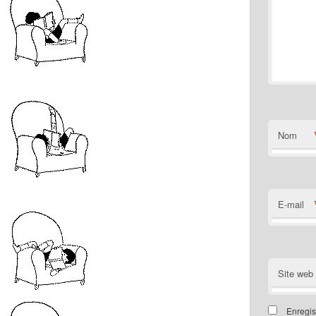
Nom
E-mail
Site web
Enregis