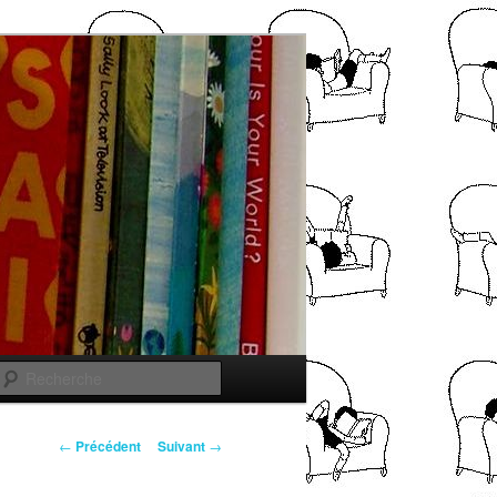
Recherche
Navigation
←
Précédent
Suivant
→
des