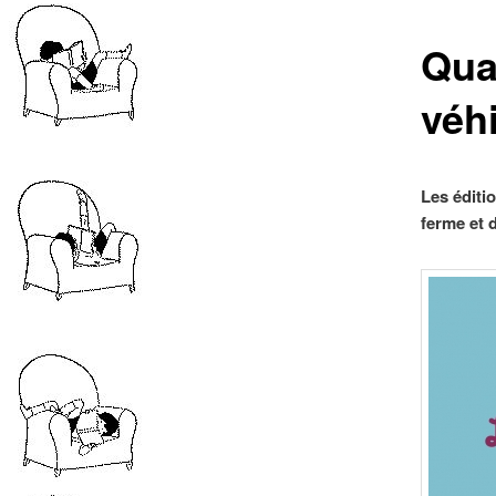
Qua
véh
Les éditi
ferme et d