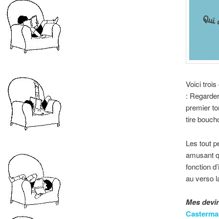
Voici troi
: Regarder
premier to
tire bouch
Les tout p
amusant qu
fonction d
au verso l
Mes devin
Casterma