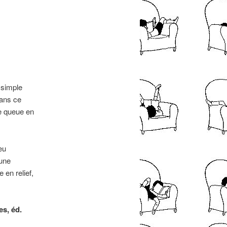
 simple
Dans ce
ne queue en
eu
 une
 en relief,
es, éd.