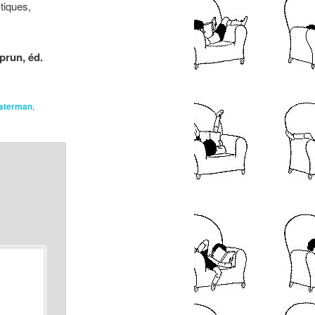
stiques,
prun, éd.
sterman
,