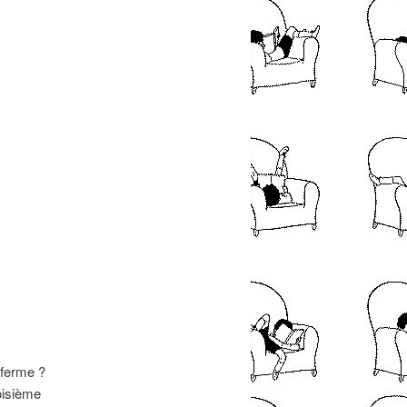
 ferme ?
roisième