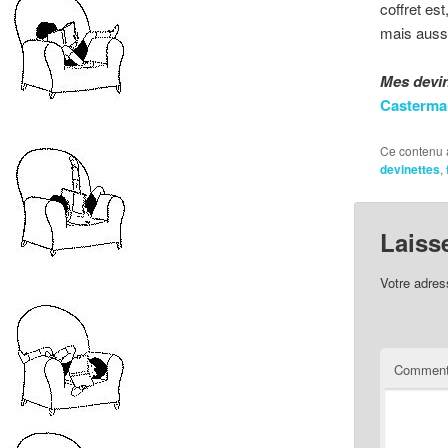
coffret est
mais aussi
Mes devin
Casterma
Ce contenu 
devinettes
,
Laiss
Votre adres
Comment