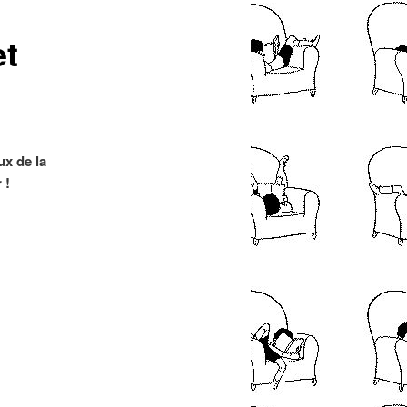
articles
et
ux de la
 !