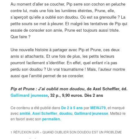
Au moment d’aller se coucher, Pip serre son cochon en peluche
contre lui, mais une fois les lumières éteintes, Prune, elle,
s’aperçoit qu’elle a oublié son doudou. Où est sa grenouille ? La
petite souris se met à pleurer. Et malgré les tentatives de Pip qui
essaie de consoler son amie, Prune est toujours aussi triste.
Que faire ?
Une nouvelle histoire à partager avec Pip et Prune, ces deux
amis si attachants. Et une fois de plus, les petits lecteurs
pourront facilement s’identifier. En effet, quel enfant n’a pas
perdu son doudou ? Un vrai traumatisme ! Mais, l’auteur montre
aussi que l’amitié permet de se consoler.
Pip et Prune : J’ai oublié mon doudou
, de Axel Scheffler, éd.
Gallimard jeunesse
, 32 p., 9,90 euros. Dès 2 ans
Ce contenu a été publié dans
De 2 à 5 ans
par
MEWJ79
, et marqué
avec
amitié
,
Axel Scheffler
,
doudou
,
Gallimard jeunesse
. Mettez-le
en favori avec son
permalien
.
1 RÉFLEXION SUR «
QUAND OUBLIER SON DOUDOU EST UN PROBLÈME