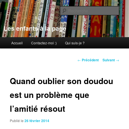
Aller
au
Rech
contenu
principal
Les enfants à la page
Menu
Accueil
Contactez-moi :)
Qui suis-je ?
principal
Navigation
←
Précédent
Suivant
→
des
articles
Quand oublier son doudou
est un problème que
l’amitié résout
Publié le
26 février 2014