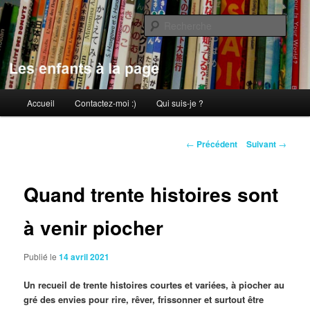
Aller
au
Rech
contenu
principal
Les enfants à la page
Menu
Accueil
Contactez-moi :)
Qui suis-je ?
principal
Navigation
←
Précédent
Suivant
→
des
articles
Quand trente histoires sont
à venir piocher
Publié le
14 avril 2021
Un recueil de trente histoires courtes et variées, à piocher au
gré des envies pour rire, rêver, frissonner et surtout être