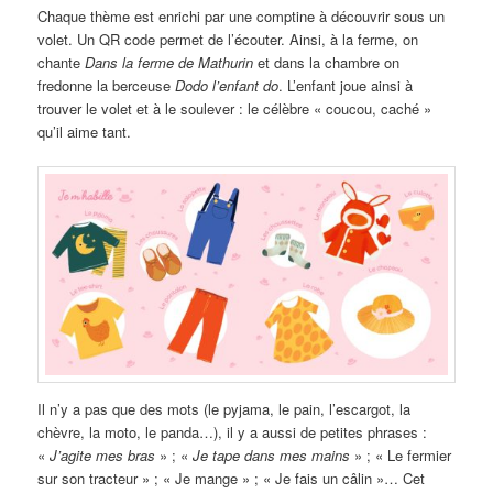
Chaque thème est enrichi par une comptine à découvrir sous un
volet. Un QR code permet de l’écouter. Ainsi, à la ferme, on
chante
Dans la ferme de Mathurin
et dans la chambre on
fredonne la berceuse
Dodo l’enfant do
. L’enfant joue ainsi à
trouver le volet et à le soulever : le célèbre « coucou, caché »
qu’il aime tant.
Il n’y a pas que des mots (le pyjama, le pain, l’escargot, la
chèvre, la moto, le panda…), il y a aussi de petites phrases :
«
J’agite mes bras
» ; «
Je tape dans mes mains
» ; « Le fermier
sur son tracteur » ; « Je mange » ; « Je fais un câlin »… Cet