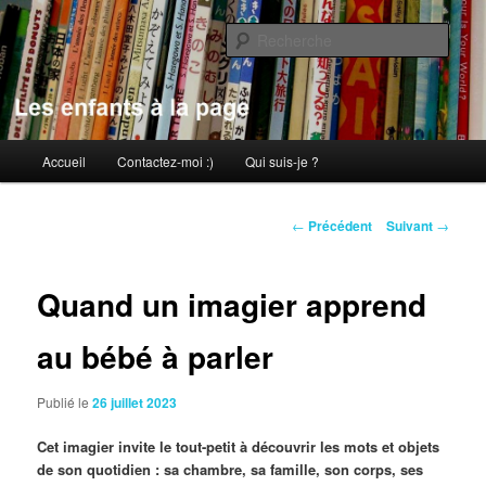
Aller
au
Rech
contenu
principal
Les enfants à la page
Menu
Accueil
Contactez-moi :)
Qui suis-je ?
principal
Navigation
←
Précédent
Suivant
→
des
articles
Quand un imagier apprend
au bébé à parler
Publié le
26 juillet 2023
Cet imagier invite le tout-petit à découvrir les mots et objets
de son quotidien : sa chambre, sa famille, son corps, ses