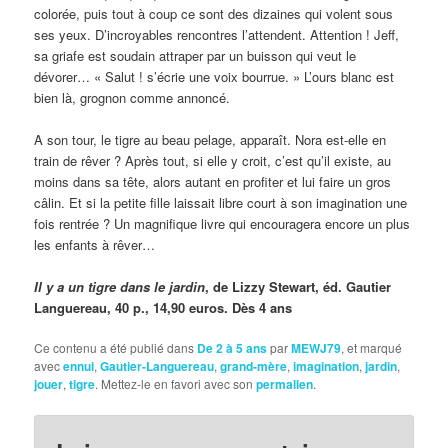
colorée, puis tout à coup ce sont des dizaines qui volent sous
ses yeux. D’incroyables rencontres l’attendent. Attention ! Jeff,
sa griafe est soudain attraper par un buisson qui veut le
dévorer… « Salut ! s’écrie une voix bourrue. » L’ours blanc est
bien là, grognon comme annoncé.
A son tour, le tigre au beau pelage, apparaît. Nora est-elle en
train de rêver ? Après tout, si elle y croit, c’est qu’il existe, au
moins dans sa tête, alors autant en profiter et lui faire un gros
câlin. Et si la petite fille laissait libre court à son imagination une
fois rentrée ? Un magnifique livre qui encouragera encore un plus
les enfants à rêver…
Il y a un tigre dans le jardin
, de Lizzy Stewart, éd. Gautier
Languereau, 40 p., 14,90 euros. Dès 4 ans
Ce contenu a été publié dans
De 2 à 5 ans
par
MEWJ79
, et marqué
avec
ennui
,
Gautier-Languereau
,
grand-mère
,
imagination
,
jardin
,
jouer
,
tigre
. Mettez-le en favori avec son
permalien
.