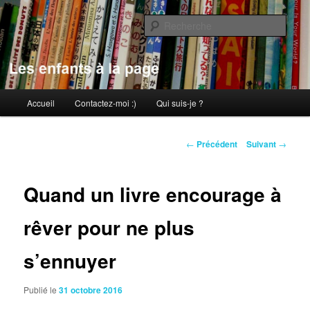
Aller
au
Rech
contenu
principal
Les enfants à la page
Menu
Accueil
Contactez-moi :)
Qui suis-je ?
principal
Navigation
←
Précédent
Suivant
→
des
articles
Quand un livre encourage à
rêver pour ne plus
s’ennuyer
Publié le
31 octobre 2016