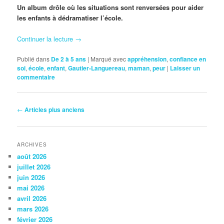
Un album drôle où les situations sont renversées pour aider
les enfants à dédramatiser l’école.
Continuer la lecture
→
Publié dans
De 2 à 5 ans
|
Marqué avec
appréhension
,
confiance en
soi
,
école
,
enfant
,
Gautier-Languereau
,
maman
,
peur
|
Laisser un
commentaire
Navigation
←
Articles plus anciens
des
articles
ARCHIVES
août 2026
juillet 2026
juin 2026
mai 2026
avril 2026
mars 2026
février 2026