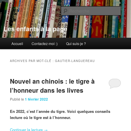
Aller
Aller
au
au
Rech
contenu
contenu
principal
secondaire
Les enfants à la page
Menu
Accueil
Contactez-moi :)
Qui suis-je ?
principal
ARCHIVES PAR MOT-CLÉ :
GAUTIER-LANGUEREAU
Nouvel an chinois : le tigre à
l’honneur dans les livres
Publié le
1 février 2022
En 2022, c’est l’année du tigre. Voici quelques conseils
lecture où le tigre est à l’honneur.
Continuer la lecture
→