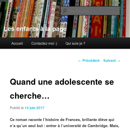
Aller
au
Rech
contenu
principal
Les enfants à la page
Menu
Accueil
Contactez-moi :)
Qui suis-je ?
principal
Navigation
←
Précédent
Suivant
→
des
articles
Quand une adolescente se
cherche…
Publié le
14 juin 2017
Ce roman raconte l’histoire de Frances, brillante élève qui
n’a qu’un seul but : entrer à l’université de Cambridge. Mais,