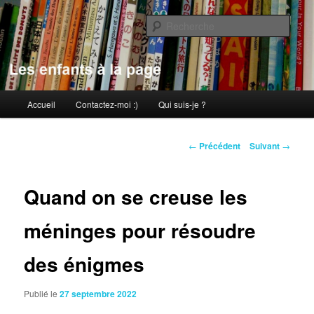
Aller
au
Rech
contenu
principal
Les enfants à la page
Menu
Accueil
Contactez-moi :)
Qui suis-je ?
principal
Navigation
←
Précédent
Suivant
→
des
articles
Quand on se creuse les
méninges pour résoudre
des énigmes
Publié le
27 septembre 2022