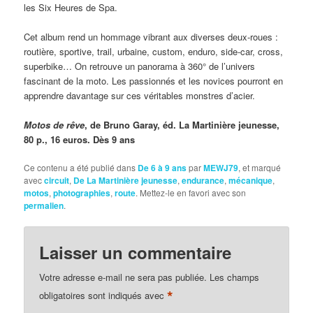
les Six Heures de Spa.
Cet album rend un hommage vibrant aux diverses deux-roues :
routière, sportive, trail, urbaine, custom, enduro, side-car, cross,
superbike… On retrouve un panorama à 360° de l’univers
fascinant de la moto. Les passionnés et les novices pourront en
apprendre davantage sur ces véritables monstres d’acier.
Motos de rêve
, de Bruno Garay, éd. La Martinière jeunesse,
80 p., 16 euros. Dès 9 ans
Ce contenu a été publié dans
De 6 à 9 ans
par
MEWJ79
, et marqué
avec
circuit
,
De La Martinière jeunesse
,
endurance
,
mécanique
,
motos
,
photographies
,
route
. Mettez-le en favori avec son
permalien
.
Laisser un commentaire
Votre adresse e-mail ne sera pas publiée.
Les champs
*
obligatoires sont indiqués avec