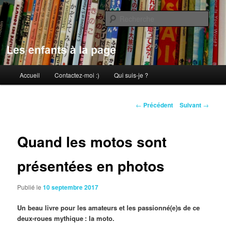
Aller
au
Rech
contenu
principal
Les enfants à la page
Menu
Accueil
Contactez-moi :)
Qui suis-je ?
principal
Navigation
←
Précédent
Suivant
→
des
articles
Quand les motos sont
présentées en photos
Publié le
10 septembre 2017
Un beau livre pour les amateurs et les passionné(e)s de ce
deux-roues mythique : la moto.