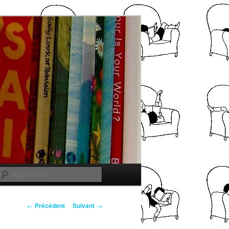
Recherche
Navigation
←
Précédent
Suivant
→
des