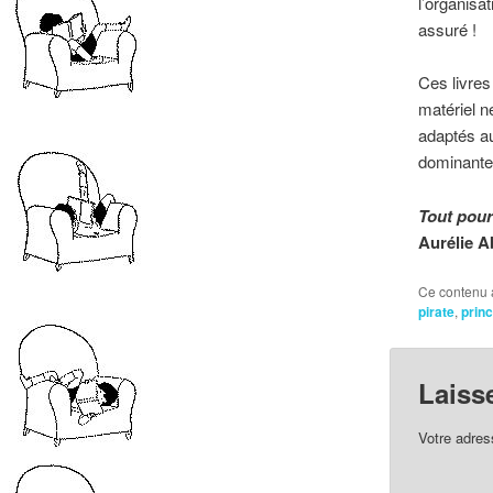
l’organisa
assuré !
Ces livres
matériel n
adaptés a
dominante 
Tout pour
Aurélie Ab
Ce contenu 
pirate
,
prin
Laiss
Votre adres