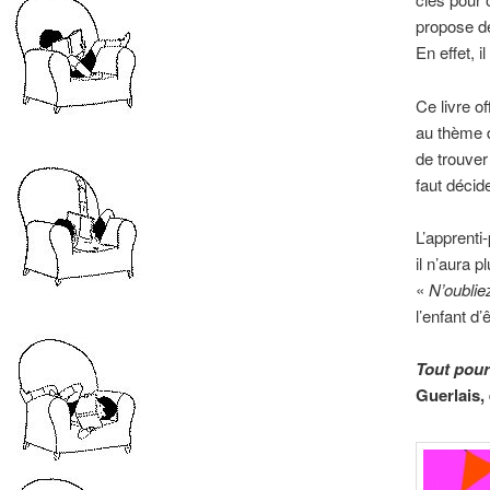
propose de
En effet, i
Ce livre o
au thème d
de trouver
faut décid
L’apprenti-
il n’aura p
«
N’oublie
l’enfant d
Tout pour
Guerlais, 