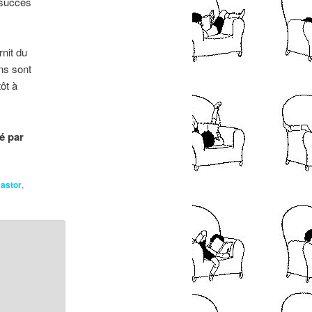
n succès
nit du
ns sont
ôt à
ré par
astor
,