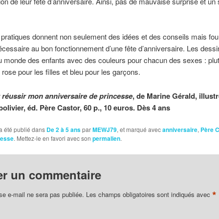
tion de leur fête d’anniversaire. Ainsi, pas de mauvaise surprise et u
 pratiques donnent non seulement des idées et des conseils mais four
écessaire au bon fonctionnement d’une fête d’anniversaire. Les dessi
u monde des enfants avec des couleurs pour chacun des sexes : plut
rose pour les filles et bleu pour les garçons.
 réussir mon anniversaire de princesse
, de Marine Gérald, illust
olivier, éd. Père Castor, 60 p., 10 euros. Dès 4 ans
a été publié dans
De 2 à 5 ans
par
MEWJ79
, et marqué avec
anniversaire
,
Père C
cesse
. Mettez-le en favori avec son
permalien
.
er un commentaire
*
se e-mail ne sera pas publiée.
Les champs obligatoires sont indiqués avec