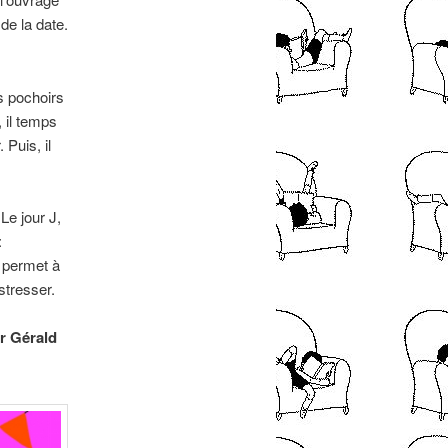
de la date.
es pochoirs
 il temps
 Puis, il
 Le jour J,
:
l permet à
stresser.
ar Gérald