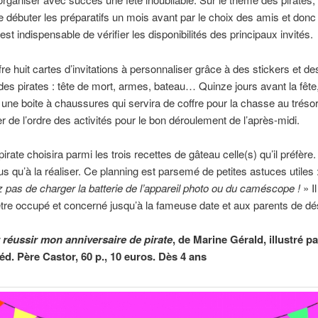
 débuter les préparatifs un mois avant par le choix des amis et donc 
l est indispensable de vérifier les disponibilités des principaux invités.
ffre huit cartes d’invitations à personnaliser grâce à des stickers et d
es pirates : tête de mort, armes, bateau… Quinze jours avant la fête,
 une boite à chaussures qui servira de coffre pour la chasse au trésor.
er de l’ordre des activités pour le bon déroulement de l’après-midi.
pirate choisira parmi les trois recettes de gâteau celle(s) qu’il préfère.
lus qu’à la réaliser. Ce planning est parsemé de petites astuces utiles 
z pas de charger la batterie de l’appareil photo ou du caméscope !
» I
’être occupé et concerné jusqu’à la fameuse date et aux parents de dé
 réussir mon anniversaire de pirate
, de Marine Gérald, illustré p
éd. Père Castor, 60 p., 10 euros. Dès 4 ans