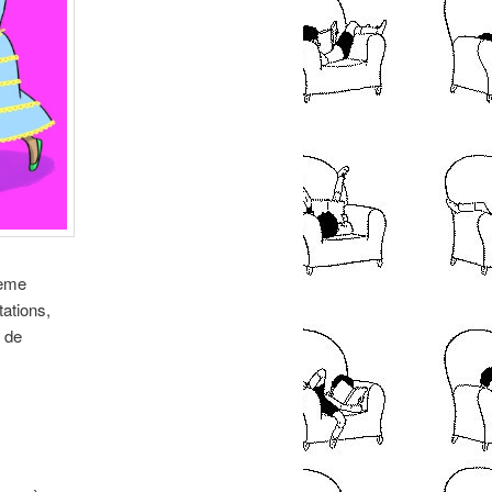
hème
tations,
e de