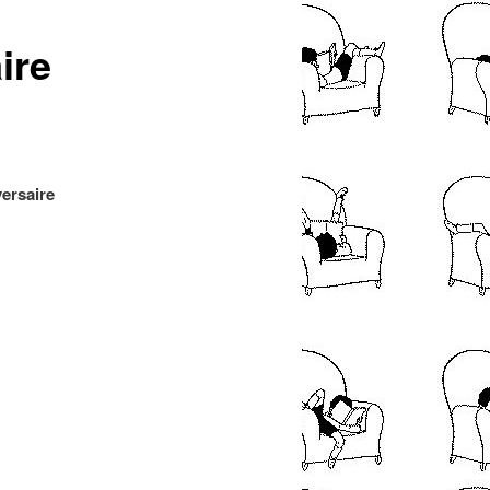
articles
ire
ersaire