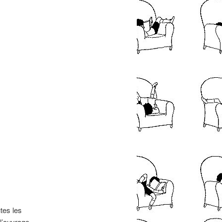
tes les
 l’ouvrage