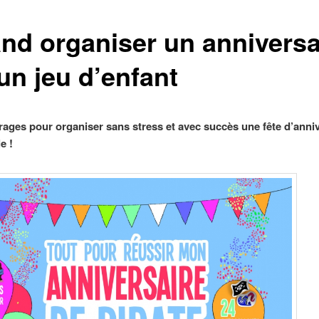
nd organiser un anniversa
un jeu d’enfant
ages pour organiser sans stress et avec succès une fête d’anniv
e !