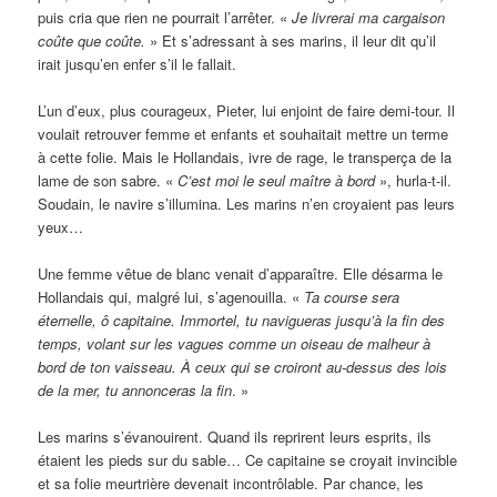
puis cria que rien ne pourrait l’arrêter. «
Je livrerai ma cargaison
coûte que coûte.
» Et s’adressant à ses marins, il leur dit qu’il
irait jusqu’en enfer s’il le fallait.
L’un d’eux, plus courageux, Pieter, lui enjoint de faire demi-tour. Il
voulait retrouver femme et enfants et souhaitait mettre un terme
à cette folie. Mais le Hollandais, ivre de rage, le transperça de la
lame de son sabre. «
C’est moi le seul maître à bord
», hurla-t-il.
Soudain, le navire s’illumina. Les marins n’en croyaient pas leurs
yeux…
Une femme vêtue de blanc venait d’apparaître. Elle désarma le
Hollandais qui, malgré lui, s’agenouilla. «
Ta course sera
éternelle, ô capitaine. Immortel, tu navigueras jusqu’à la fin des
temps, volant sur les vagues comme un oiseau de malheur à
bord de ton vaisseau. À ceux qui se croiront au-dessus des lois
de la mer, tu annonceras la fin
. »
Les marins s’évanouirent. Quand ils reprirent leurs esprits, ils
étaient les pieds sur du sable… Ce capitaine se croyait invincible
et sa folie meurtrière devenait incontrôlable. Par chance, les