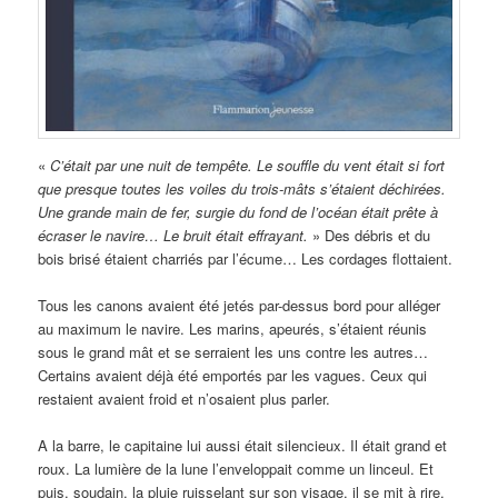
«
C’était par une nuit de tempête. Le souffle du vent était si fort
que presque toutes les voiles du trois-mâts s’étaient déchirées.
Une grande main de fer, surgie du fond de l’océan était prête à
écraser le navire… Le bruit était effrayant.
» Des débris et du
bois brisé étaient charriés par l’écume… Les cordages flottaient.
Tous les canons avaient été jetés par-dessus bord pour alléger
au maximum le navire. Les marins, apeurés, s’étaient réunis
sous le grand mât et se serraient les uns contre les autres…
Certains avaient déjà été emportés par les vagues. Ceux qui
restaient avaient froid et n’osaient plus parler.
A la barre, le capitaine lui aussi était silencieux. Il était grand et
roux. La lumière de la lune l’enveloppait comme un linceul. Et
puis, soudain, la pluie ruisselant sur son visage, il se mit à rire,