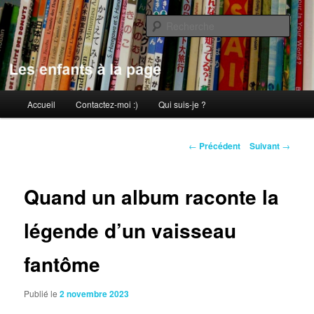
Aller
au
Rech
contenu
principal
Les enfants à la page
Menu
Accueil
Contactez-moi :)
Qui suis-je ?
principal
Navigation
←
Précédent
Suivant
→
des
articles
Quand un album raconte la
légende d’un vaisseau
fantôme
Publié le
2 novembre 2023