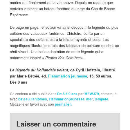
marins ont finalement eu la vie sauve. Depuis on raconte que
certains croisent un bateau fantôme au large du Cap de Bonne
Espérance.
De page en page, le lecteur va ainsi découvrir la légende du plus
célèbre des vaisseaux fantômes. L’histoire, écrite par un
spécialiste des océans est à la fois effrayante et belle. Les
magnifiques illustrations tels des tableaux de peinture rendent ce
récit vivant. Une belle adaptation de cette légende qui a
notamment inspiré «
Pirates des Caraïbes
« .
La légende du Hollandais volant
, de Cyril Hofstein, illustré
par Marie Détrée, éd.
Flammarion jeunesse
, 15, 50 euros.
Dès 8 ans
Ce contenu a été publié dans
De 6 à 9 ans
par
MEWJ79
, et marqué
avec
bateau
,
fantômes
,
Flammarion jeunesse
,
mer
,
tempête
.
Mettez-le en favori avec son
permalien
.
Laisser un commentaire