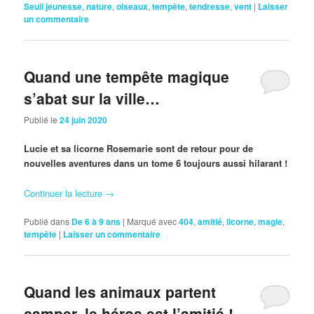
Seuil jeunesse
,
nature
,
oiseaux
,
tempête
,
tendresse
,
vent
|
Laisser
un commentaire
Quand une tempête magique
s’abat sur la ville…
Publié le
24 juin 2020
Lucie et sa licorne Rosemarie sont de retour pour de
nouvelles aventures dans un tome 6 toujours aussi hilarant !
Continuer la lecture
→
Publié dans
De 6 à 9 ans
|
Marqué avec
404
,
amitié
,
licorne
,
magie
,
tempête
|
Laisser un commentaire
Quand les animaux partent
camper, le héros est l’amitié !