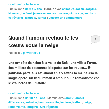
Continuer la lecture
→
Publié dans
De 2 à 5 ans
|
Marqué avec
animaux
,
cocon
,
coquille
,
hiberner
,
Le Seuil jeunesse
,
maison
,
nature
,
nid
,
orage
,
se blottir
,
se réfugier
,
tempête
,
terrier
|
Laisser un commentaire
Quand l’amour réchauffe les
1
cœurs sous la neige
Publié le
2 janvier 2024
Une tempête de neige à la veille de Noël, une ville à l’arrêt,
des milliers de personnes bloquées sur les routes… Et
pourtant, parfois, c’est quand on s’y attend le moins que la
magie opère. Un beau roman d’amour où le romantisme est
le vrai héros de l’histoire.
Continuer la lecture
→
Publié dans
De 10 à 13 ans
|
Marqué avec
amitié
,
amour
,
différences
,
entraide
,
homosexualité
,
lumière
,
Nathan
,
neige
,
romantisme
,
tempête
|
Une
réponse