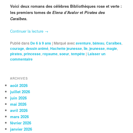
Voici deux romans des célèbres Bibliothèques rose et verte :
les premiers tomes de
Elena d’Avalor
et
Pirates des
Caraïbes
.
Continuer la lecture
→
Publié dans
De 6 à 9 ans
|
Marqué avec
aventure
,
bâteau
,
Caraïbes
,
courage
,
dessin animé
,
Hachette jeunesse
,
île
,
jeunesse
,
magie
,
pirates
,
princesse
,
royaume
,
soeur
,
tempête
|
Laisser un
commentaire
ARCHIVES
août 2026
juillet 2026
juin 2026
mai 2026
avril 2026
mars 2026
février 2026
janvier 2026