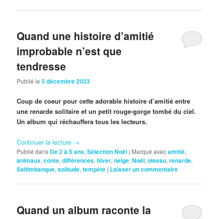
Quand une histoire d’amitié
improbable n’est que
tendresse
Publié le
5 décembre 2023
Coup de coeur pour cette adorable histoire d’amitié entre
une renarde solitaire et un petit rouge-gorge tombé du ciel.
Un album qui réchauffera tous les lecteurs.
Continuer la lecture
→
Publié dans
De 2 à 5 ans
,
Sélection Noël
|
Marqué avec
amitié
,
animaux
,
conte
,
différences
,
hiver
,
neige
,
Noël
,
oiseau
,
renarde
,
Saltimbanque
,
solitude
,
tempête
|
Laisser un commentaire
Quand un album raconte la