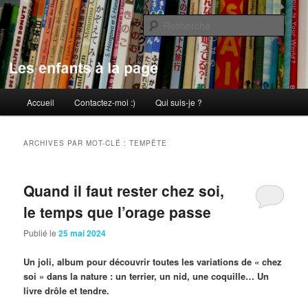
Aller
Aller
au
au
Rech
contenu
contenu
principal
secondaire
Les enfants à la page
Menu
Accueil
Contactez-moi :)
Qui suis-je ?
principal
ARCHIVES PAR MOT-CLÉ :
TEMPÊTE
Quand il faut rester chez soi,
le temps que l’orage passe
Publié le
25 mai 2024
Un joli, album pour découvrir toutes les variations de « chez
soi » dans la nature : un terrier, un nid, une coquille… Un
livre drôle et tendre.