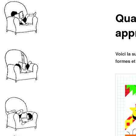
Qua
app
Voici la 
formes et