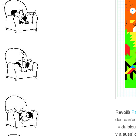
Revoilà
Pa
des carrés
: « du bleu
y a aussi 