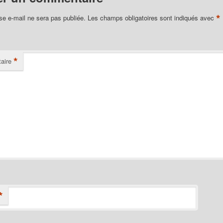
*
se e-mail ne sera pas publiée.
Les champs obligatoires sont indiqués avec
*
aire
*