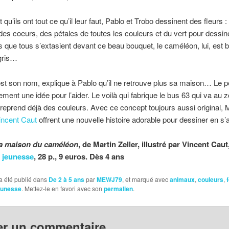
qu’ils ont tout ce qu’il leur faut, Pablo et Trobo dessinent des fleurs :
 des coeurs, des pétales de toutes les couleurs et du vert pour dessin
rs que tous s’extasient devant ce beau bouquet, le caméléon, lui, est bi
 gris…
st son nom, explique à Pablo qu’il ne retrouve plus sa maison… Le pe
ment une idée pour l’aider. Le voilà qui fabrique le bus 63 qui va au z
eprend déjà des couleurs. Avec ce concept toujours aussi original, M
incent Caut
offrent une nouvelle histoire adorable pour dessiner en s
la maison du caméléon
, de Martin Zeller, illustré par Vincent Caut
 jeunesse
, 28 p., 9 euros. Dès 4 ans
a été publié dans
De 2 à 5 ans
par
MEWJ79
, et marqué avec
animaux
,
couleurs
,
eunesse
. Mettez-le en favori avec son
permalien
.
er un commentaire