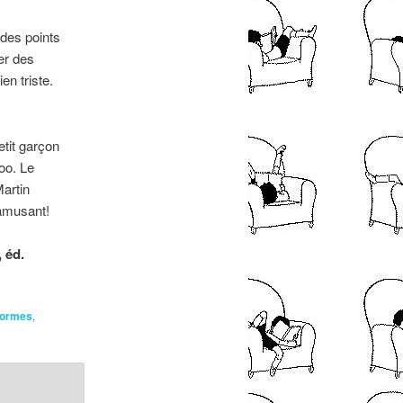
 des points
er des
en triste.
tit garçon
oo. Le
artin
’amusant!
, éd.
formes
,