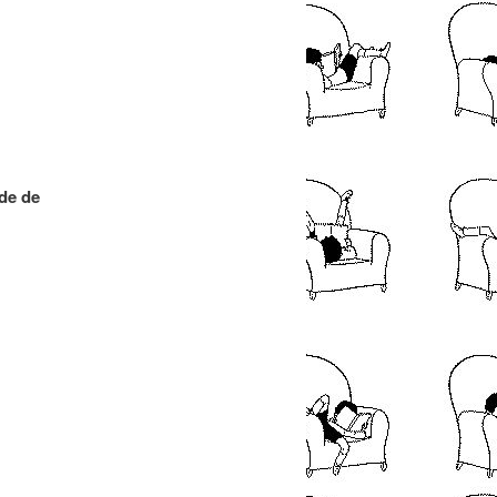
articles
nde de