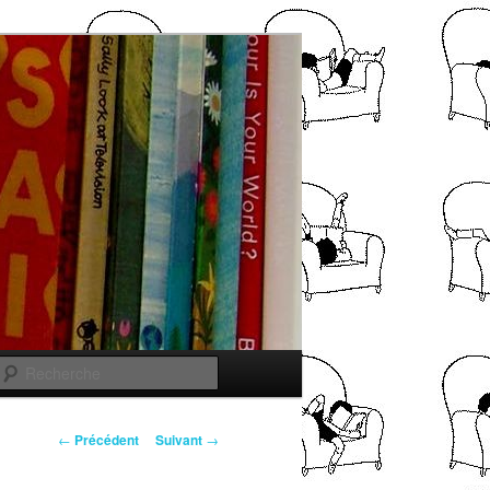
Recherche
Navigation
←
Précédent
Suivant
→
des