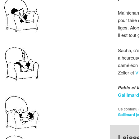
Maintenant 
pour faire
tiges. Alo
Il est tout
Sacha, c’e
a heureuse
caméléon r
Zeller et
V
Pablo et 
Gallimard
Ce contenu 
Gallimard j
Laiss