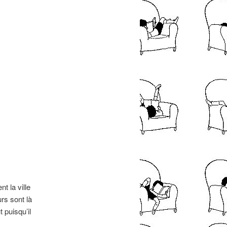
nt la ville
rs sont là
 puisqu’il