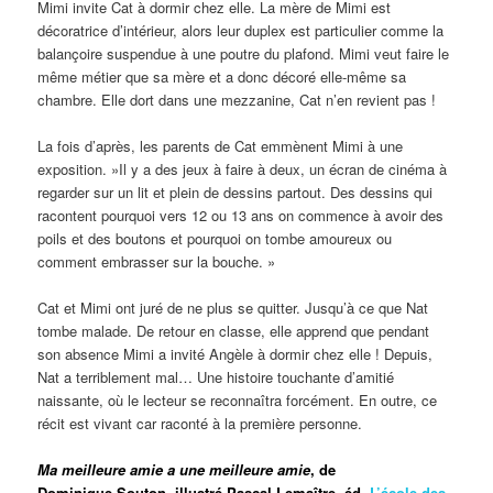
Mimi invite Cat à dormir chez elle. La mère de Mimi est
décoratrice d’intérieur, alors leur duplex est particulier comme la
balançoire suspendue à une poutre du plafond. Mimi veut faire le
même métier que sa mère et a donc décoré elle-même sa
chambre. Elle dort dans une mezzanine, Cat n’en revient pas !
La fois d’après, les parents de Cat emmènent Mimi à une
exposition. »Il y a des jeux à faire à deux, un écran de cinéma à
regarder sur un lit et plein de dessins partout. Des dessins qui
racontent pourquoi vers 12 ou 13 ans on commence à avoir des
poils et des boutons et pourquoi on tombe amoureux ou
comment embrasser sur la bouche. »
Cat et Mimi ont juré de ne plus se quitter. Jusqu’à ce que Nat
tombe malade. De retour en classe, elle apprend que pendant
son absence Mimi a invité Angèle à dormir chez elle ! Depuis,
Nat a terriblement mal… Une histoire touchante d’amitié
naissante, où le lecteur se reconnaîtra forcément. En outre, ce
récit est vivant car raconté à la première personne.
Ma meilleure amie a une meilleure amie
, de
Dominique Souton, illustré Pascal Lemaître, éd.
L’école des