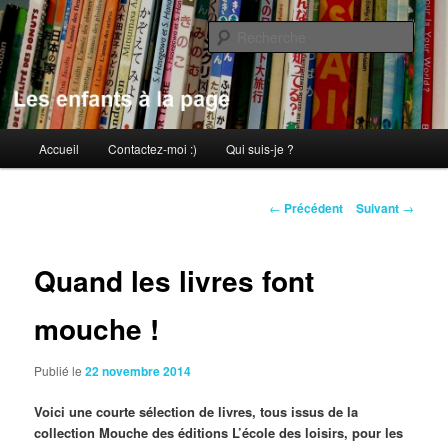
Aller
au
Rech
contenu
principal
Les enfants à la page
Menu
Accueil
Contactez-moi :)
Qui suis-je ?
principal
Navigation
←
Précédent
Suivant
→
des
articles
Quand les livres font
mouche !
Publié le
22 novembre 2014
Voici une courte sélection de livres, tous issus de la
collection Mouche des éditions L’école des loisirs, pour les