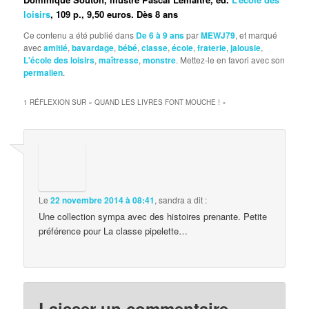
loisirs
, 109 p., 9,50 euros. Dès 8 ans
Ce contenu a été publié dans
De 6 à 9 ans
par
MEWJ79
, et marqué
avec
amitié
,
bavardage
,
bébé
,
classe
,
école
,
fraterie
,
jalousie
,
L'école des loisirs
,
maîtresse
,
monstre
. Mettez-le en favori avec son
permalien
.
1 RÉFLEXION SUR «
QUAND LES LIVRES FONT MOUCHE !
»
Le
22 novembre 2014 à 08:41
,
sandra
a dit :
Une collection sympa avec des histoires prenante. Petite
préférence pour La classe pipelette…
Laisser un commentaire