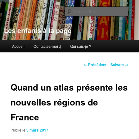
Aller
au
Rech
contenu
principal
Les enfants à la page
Menu
Accueil
Contactez-moi :)
Qui suis-je ?
principal
Navigation
←
Précédent
Suivant
→
des
articles
Quand un atlas présente les
nouvelles régions de
France
Publié le
3 mars 2017