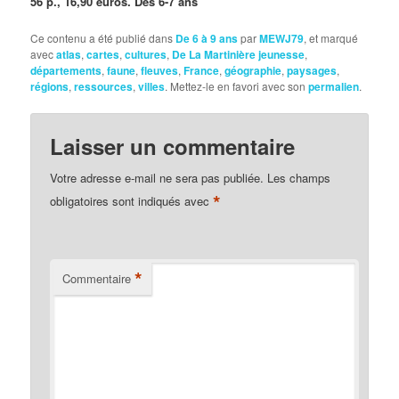
56 p., 16,90 euros. Dès 6-7 ans
Ce contenu a été publié dans
De 6 à 9 ans
par
MEWJ79
, et marqué
avec
atlas
,
cartes
,
cultures
,
De La Martinière jeunesse
,
départements
,
faune
,
fleuves
,
France
,
géographie
,
paysages
,
régions
,
ressources
,
villes
. Mettez-le en favori avec son
permalien
.
Laisser un commentaire
Votre adresse e-mail ne sera pas publiée.
Les champs
*
obligatoires sont indiqués avec
*
Commentaire