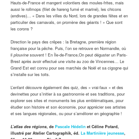
Hauts-de-France et mangent volontiers des moules-frites, mais
aussi le rollmops (filet de hareng fumé et mariné), les chicons
(endives)… « Dans les villes du Nord, lors de grandes fêtes et en
particulier des carnavals, on promène des géants ! » Que sont
les corons ?
Direction le pays des crêpes : la Bretagne, première région
française pour la pêche. Puis, l’on se retrouve en Normandie, où
il
plouvine
souvent ! En Île-de-France,On peut déguster un Paris-
Brest après avoir effectué une visite au zoo de Vincennes… Le
Grand Est est connu pour ses marchés de Noël et sa cigogne qui
s’installe sur les toits.
L’enfant découvre également des quiz, des « vrai-faux » et des
devinettes pour s’initier à sa gastronomie et ses traditions, pour
explorer ses sites et monuments les plus emblématiques, pour
étudier son histoire et son économie, pour apprécier ses artistes
et ses langues régionales, ou pour s’améliorer en géographie !
L’atlas des régions
, de
Pascale Hédelin
et Céline Potard,
illustré par Atelier Cartographik, éd.
La Martinière jeunesse
,