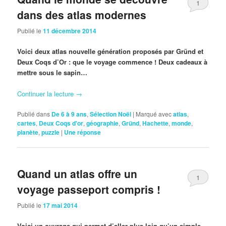
1
dans des atlas modernes
Publié le
11 décembre 2014
Voici deux atlas nouvelle génération proposés par Gründ et
Deux Coqs d’Or : que le voyage commence ! Deux cadeaux à
mettre sous le sapin…
Continuer la lecture
→
Publié dans
De 6 à 9 ans
,
Sélection Noël
|
Marqué avec
atlas
,
cartes
,
Deux Coqs d'or
,
géographie
,
Gründ
,
Hachette
,
monde
,
planète
,
puzzle
|
Une
réponse
Quand un atlas offre un
1
voyage passeport compris !
Publié le
17 mai 2014
Voici un ouvrage qui permet d’aller plus loin qu’un simple