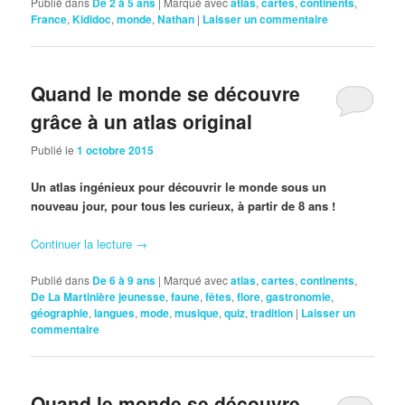
Publié dans
De 2 à 5 ans
|
Marqué avec
atlas
,
cartes
,
continents
,
France
,
Kididoc
,
monde
,
Nathan
|
Laisser un commentaire
Quand le monde se découvre
grâce à un atlas original
Publié le
1 octobre 2015
Un atlas ingénieux pour découvrir le monde sous un
nouveau jour, pour tous les curieux, à partir de 8 ans !
Continuer la lecture
→
Publié dans
De 6 à 9 ans
|
Marqué avec
atlas
,
cartes
,
continents
,
De La Martinière jeunesse
,
faune
,
fêtes
,
flore
,
gastronomie
,
géographie
,
langues
,
mode
,
musique
,
quiz
,
tradition
|
Laisser un
commentaire
Quand le monde se découvre