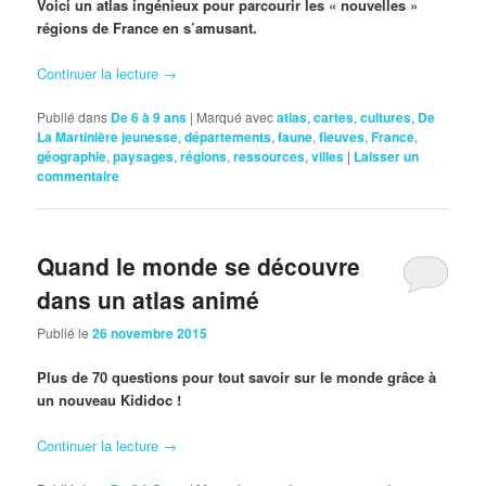
Voici un atlas ingénieux pour parcourir les « nouvelles »
régions de France en s’amusant.
Continuer la lecture
→
Publié dans
De 6 à 9 ans
|
Marqué avec
atlas
,
cartes
,
cultures
,
De
La Martinière jeunesse
,
départements
,
faune
,
fleuves
,
France
,
géographie
,
paysages
,
régions
,
ressources
,
villes
|
Laisser un
commentaire
Quand le monde se découvre
dans un atlas animé
Publié le
26 novembre 2015
Plus de 70 questions pour tout savoir sur le monde grâce à
un nouveau Kididoc !
Continuer la lecture
→