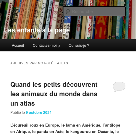
Aller
Aller
au
au
Rech
contenu
contenu
principal
secondaire
Les enfants à la page
Menu
Accueil
Contactez-moi :)
Qui suis-je ?
principal
ARCHIVES PAR MOT-CLÉ :
ATLAS
Quand les petits découvrent
les animaux du monde dans
un atlas
Publié le
9 octobre 2024
L’écureuil roux en Europe, le lama en Amérique, l’antilope
en Afrique, le panda en Asie, le kangourou en Océanie, le