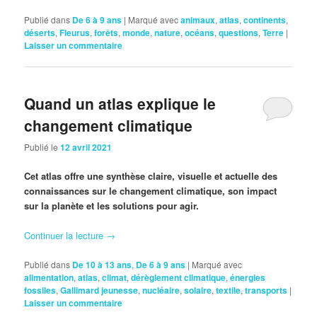
Publié dans
De 6 à 9 ans
|
Marqué avec
animaux
,
atlas
,
continents
,
déserts
,
Fleurus
,
forêts
,
monde
,
nature
,
océans
,
questions
,
Terre
|
Laisser un commentaire
Quand un atlas explique le
changement climatique
Publié le
12 avril 2021
Cet atlas offre une synthèse claire, visuelle et actuelle des
connaissances sur le changement climatique, son impact
sur la planète et les solutions pour agir.
Continuer la lecture
→
Publié dans
De 10 à 13 ans
,
De 6 à 9 ans
|
Marqué avec
alimentation
,
atlas
,
climat
,
dérèglement climatique
,
énergies
fossiles
,
Gallimard jeunesse
,
nucléaire
,
solaire
,
textile
,
transports
|
Laisser un commentaire