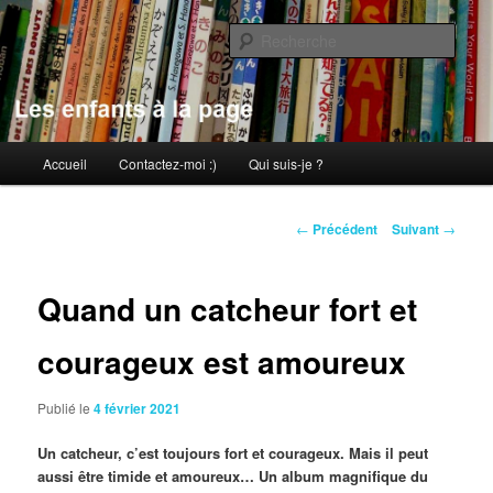
Aller
au
Rech
contenu
principal
Les enfants à la page
Menu
Accueil
Contactez-moi :)
Qui suis-je ?
principal
Navigation
←
Précédent
Suivant
→
des
articles
Quand un catcheur fort et
courageux est amoureux
Publié le
4 février 2021
Un catcheur, c’est toujours fort et courageux. Mais il peut
aussi être timide et amoureux… Un album magnifique du