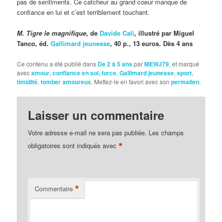
pas de sentiments. Ce catcheur au grand coeur manque de
confiance en lui et c’est terriblement touchant.
M. Tigre le magnifique
, de
Davide Cali
, illustré par Miguel
Tanco, éd.
Gallimard jeunesse
, 40 p., 13 euros. Dès 4 ans
Ce contenu a été publié dans
De 2 à 5 ans
par
MEWJ79
, et marqué
avec
amour
,
confiance en soi
,
force
,
Gallimard jeunesse
,
sport
,
timidité
,
tomber amoureux
. Mettez-le en favori avec son
permalien
.
Laisser un commentaire
Votre adresse e-mail ne sera pas publiée.
Les champs
*
obligatoires sont indiqués avec
*
Commentaire