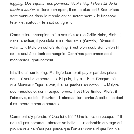
jogging. Des squats, des pompes. HOP ! Hop ! Hop ! Et de la
corde à sauter.
» Dans son sport, il est le plus fort ! Ses prises
sont connues dans le monde entier, notamment « le fracasse-
tête » et surtout « le saut du tigre ».
Comme tout champion, s’il a ses rivaux (La Griffe Noire, Blob…)
dans le milieu, il possède aussi des amis (Grizzly, L’écureuil
volant…). Mais en dehors du ring, il est bien seul. Son chien Fifi
est le seul à lui tenir compagnie. Certaines personnes sont
méchantes, gratuitement.
Et s’il était sur le ring, M. Tigre leur ferait payer par des prises
dont lui seul a le secret… « Et puis, il y a… Elle. Chaque fois
que Monsieur Tigre la voit, il a les jambes en coton… » Malgré
ses muscles et son masque féroce, il est très timide. Alors, il
l’observe, de loin. Pourtant, il aimerait tant parler à cette fille dont
il est secrètement amoureux…
Comment s’y prendre ? Que lui offrir ? Une lettre, un bouquet ? Il
ne sait pas comment aborder sa belle… Un adorable ouvrage qui
prouve que ce n’est pas parce que l’on est costaud que l’on n’a