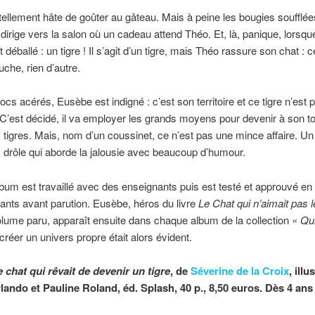
ellement hâte de goûter au gâteau. Mais à peine les bougies soufflées
irige vers la salon où un cadeau attend Théo. Et, là, panique, lorsque
déballé : un tigre ! Il s’agit d’un tigre, mais Théo rassure son chat : c
uche, rien d’autre.
ocs acérés, Eusèbe est indigné : c’est son territoire et ce tigre n’est p
C’est décidé, il va employer les grands moyens pour devenir à son to
 tigres. Mais, nom d’un coussinet, ce n’est pas une mince affaire. Un
 drôle qui aborde la jalousie avec beaucoup d’humour.
um est travaillé avec des enseignants puis est testé et approuvé en
fants avant parution. Eusèbe, héros du livre
Le Chat qui n’aimait pas l
lume paru, apparaît ensuite dans chaque album de la collection «
Qui
créer un univers propre était alors évident.
 chat qui rêvait de devenir un tigre
,
de
Séverine de la Croix
, illu
rlando et Pauline Roland,
éd. Splash, 40 p., 8,50 euros. Dès 4 ans