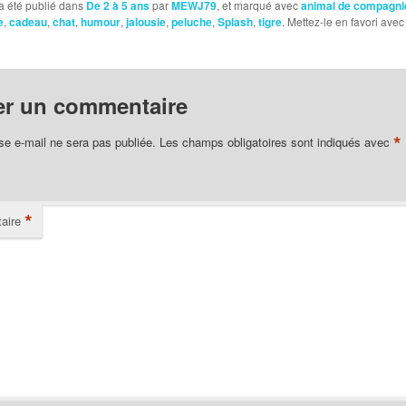
a été publié dans
De 2 à 5 ans
par
MEWJ79
, et marqué avec
animal de compagni
e
,
cadeau
,
chat
,
humour
,
jalousie
,
peluche
,
Splash
,
tigre
. Mettez-le en favori avec
er un commentaire
*
se e-mail ne sera pas publiée.
Les champs obligatoires sont indiqués avec
*
aire