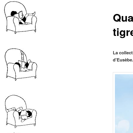
Qua
tigr
La collec
d’Eusèbe.