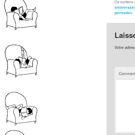
Ce contenu 
anniversair
permalien
.
Laiss
Votre adres
Comment