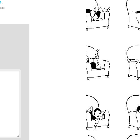
e
,
 son