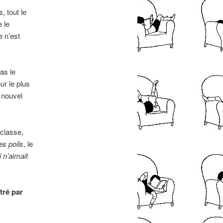
, tout le
 le
e n’est
as le
ur le plus
 nouvel
 classe,
es poils
, le
 n’aimait
stré par