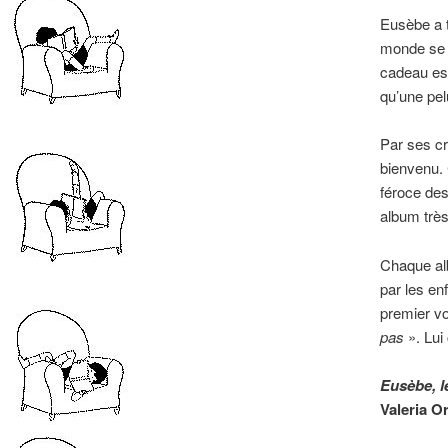
Eusèbe a t
monde se d
cadeau est 
qu’une pel
Par ses cr
bienvenu. 
féroce des
album très
Chaque alb
par les en
premier vo
pas
». Lui 
Eusèbe, le
Valeria O