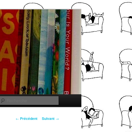
Recherche
Navigation
←
Précédent
Suivant
→
des