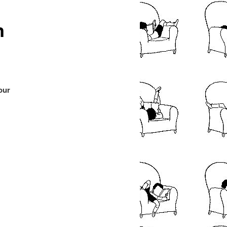
articles
n
our