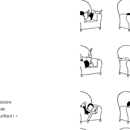
istoire
 de
iffant ! »