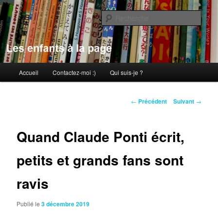
Aller
au
Rech
contenu
principal
Les enfants à la page
Menu
Accueil
Contactez-moi :)
Qui suis-je ?
principal
Navigation
←
Précédent
Suivant
→
des
articles
Quand Claude Ponti écrit,
petits et grands fans sont
ravis
Publié le
3 décembre 2019