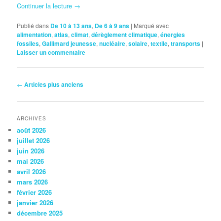
Continuer la lecture
→
Publié dans
De 10 à 13 ans
,
De 6 à 9 ans
|
Marqué avec
alimentation
,
atlas
,
climat
,
dérèglement climatique
,
énergies
fossiles
,
Gallimard jeunesse
,
nucléaire
,
solaire
,
textile
,
transports
|
Laisser un commentaire
Navigation
←
Articles plus anciens
des
articles
ARCHIVES
août 2026
juillet 2026
juin 2026
mai 2026
avril 2026
mars 2026
février 2026
janvier 2026
décembre 2025