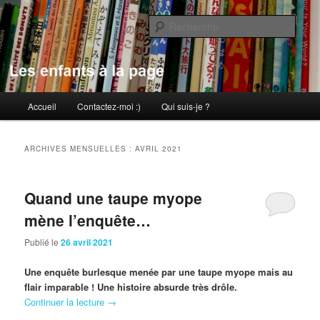
Aller
Aller
au
au
Rech
contenu
contenu
principal
secondaire
Les enfants à la page
Menu
Accueil
Contactez-moi :)
Qui suis-je ?
principal
ARCHIVES MENSUELLES :
AVRIL 2021
Quand une taupe myope
mène l’enquête…
Publié le
26 avril 2021
Une enquête burlesque menée par une taupe myope mais au
flair imparable ! Une histoire absurde très drôle.
Continuer la lecture
→