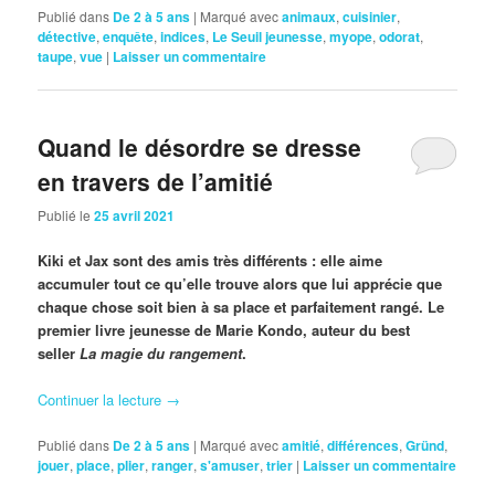
Publié dans
De 2 à 5 ans
|
Marqué avec
animaux
,
cuisinier
,
détective
,
enquête
,
indices
,
Le Seuil jeunesse
,
myope
,
odorat
,
taupe
,
vue
|
Laisser un commentaire
Quand le désordre se dresse
en travers de l’amitié
Publié le
25 avril 2021
Kiki et Jax sont des amis très différents : elle aime
accumuler tout ce qu’elle trouve alors que lui apprécie que
chaque chose soit bien à sa place et parfaitement rangé. Le
premier livre jeunesse de Marie Kondo, auteur du best
seller
La magie du rangement
.
Continuer la lecture
→
Publié dans
De 2 à 5 ans
|
Marqué avec
amitié
,
différences
,
Gründ
,
jouer
,
place
,
plier
,
ranger
,
s'amuser
,
trier
|
Laisser un commentaire